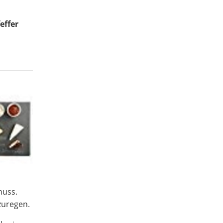
effer
nuss
.
zuregen.