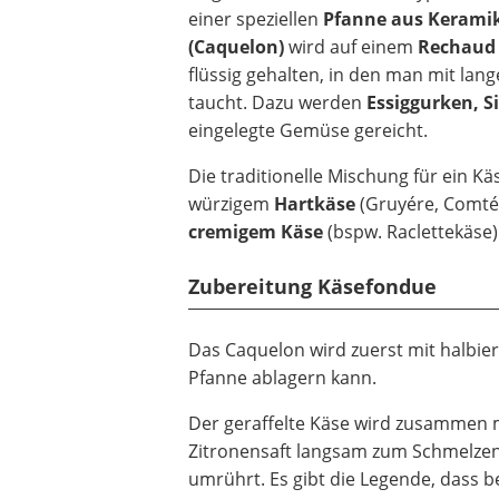
einer speziellen
Pfanne aus Kerami
Beschriftungsgerät
(Caquelon)
wird auf einem
Rechaud
Trinkflasche
flüssig gehalten, in den man mit la
Thermokanne
taucht. Dazu werden
Essiggurken, S
Elektrische Pfeffermühle
eingelegte Gemüse gereicht.
Waschsauger
Geflügelschere
Die traditionelle Mischung für ein 
SUP-Board
würzigem
Hartkäse
(Gruyére, Comté 
Ferngesteuertes Auto
cremigem Käse
(bspw. Raclettekäse
Subwoofer
Beheizbare Handschuhe
Zubereitung Käsefondue
Das Caquelon wird zuerst mit halbie
Pfanne ablagern kann.
Der geraffelte Käse wird zusammen 
Zitronensaft langsam zum Schmelzen
umrührt. Es gibt die Legende, dass 