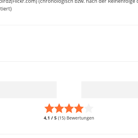
birdz(Flickr.com) (chronologisch bzw. nach der Reihenfolge 
iert)
4,1 / 5
(15) Bewertungen