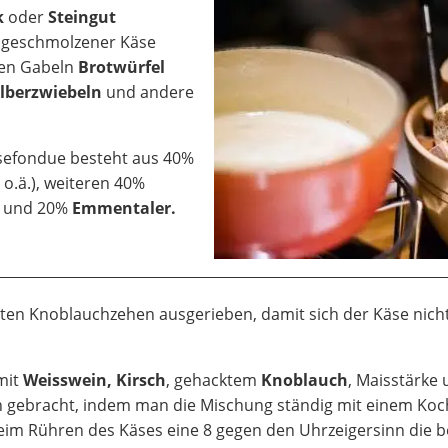
k
oder
Steingut
geschmolzener Käse
ngen Gabeln
Brotwürfel
ilberzwiebeln
und andere
Käsefondue besteht aus 40%
o.ä.), weiteren 40%
) und 20%
Emmentaler.
rten Knoblauchzehen ausgerieben, damit sich der Käse nicht
mit
Weisswein, Kirsch
, gehacktem
Knoblauch
, Maisstärke
 gebracht, indem man die Mischung ständig mit einem Koch
beim Rühren des Käses eine 8 gegen den Uhrzeigersinn die 