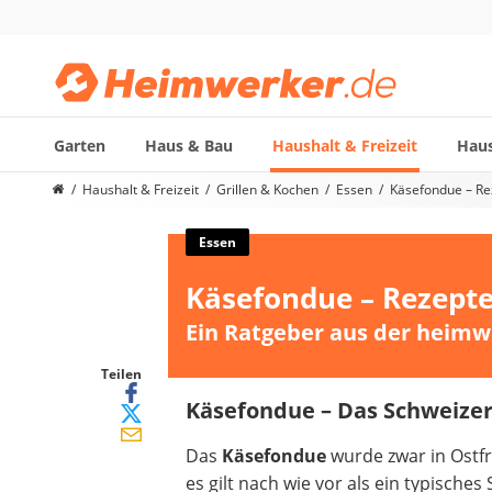
Garten
Haus & Bau
Haushalt & Freizeit
Haus
Die beliebtesten Vergleiche nach Kategorie
Haushalt & Freizeit
Grillen & Kochen
Essen
Käsefondue – Rez
Haushalt & Freizeit
Diascanner
Essen
Walkie-Talkie Kinder
Käsefondue – Rezepte
Nachtsichtgerät
Stunt-Scooter
Ein Ratgeber aus der heimw
Gusseisen Bräter
Induktionskochfeld
Teilen
Tischgeschirrspüler
Käsefondue – Das Schweizer 
Elektronische Dartscheibe
Das
Käsefondue
wurde zwar in Ostf
Wildkamera
es gilt nach wie vor als ein typisches
Wischmopp