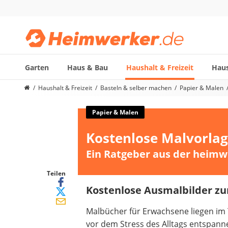
Garten
Haus & Bau
Haushalt & Freizeit
Haus
Die beliebtesten Vergleiche nach Kategorie
Haushalt & Freizeit
Basteln & selber machen
Papier & Malen
Haushalt & Freizeit
Diascanner
Papier & Malen
Walkie-Talkie Kinder
Kostenlose Malvorla
Nachtsichtgerät
Stunt-Scooter
Ein Ratgeber aus der heimw
Gusseisen Bräter
Induktionskochfeld
Teilen
Tischgeschirrspüler
Kostenlose Ausmalbilder z
Elektronische Dartscheibe
Malbücher für Erwachsene liegen im 
Wildkamera
vor dem Stress des Alltags entspan
Wischmopp