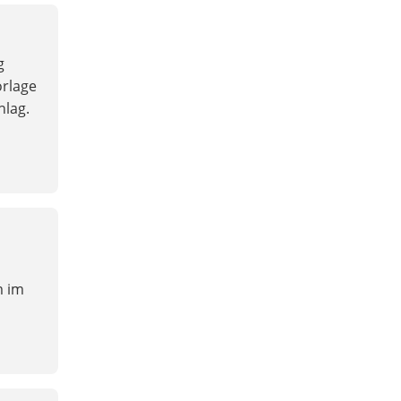
g
orlage
lag.
m im