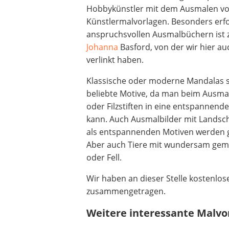
Hobbykünstler mit dem Ausmalen v
Beschriftungsgerät
Künstlermalvorlagen. Besonders erfo
Trinkflasche
anspruchsvollen Ausmalbüchern ist zu
Thermokanne
Johanna
Basford, von der wir hier au
Elektrische Pfeffermühle
verlinkt haben.
Waschsauger
Geflügelschere
Klassische oder moderne Mandalas 
SUP-Board
beliebte Motive, da man beim Ausmal
Ferngesteuertes Auto
oder Filzstiften in eine entspannende
Subwoofer
kann. Auch Ausmalbilder mit Landsc
Beheizbare Handschuhe
als entspannenden Motiven werden g
Aber auch Tiere mit wundersam gem
oder Fell.
Wir haben an dieser Stelle kostenlo
zusammengetragen.
Weitere interessante Malvo