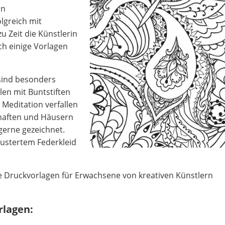
on
lgreich mit
 Zeit die Künstlerin
ch einige Vorlagen
sind besonders
en mit Buntstiften
 Meditation verfallen
haften und Häusern
erne gezeichnet.
ustertem Federkleid
se Druckvorlagen für Erwachsene von kreativen Künstlern
rlagen: