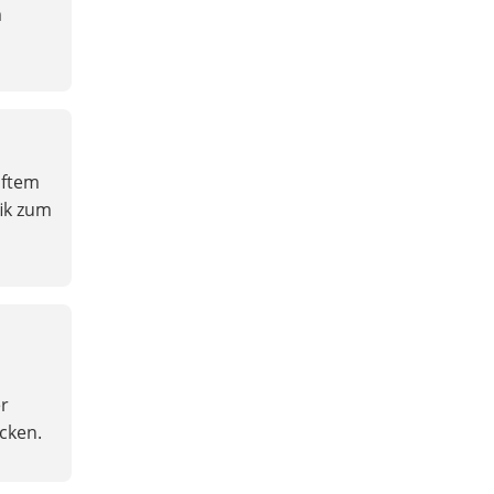
m
aftem
ik zum
r
cken.