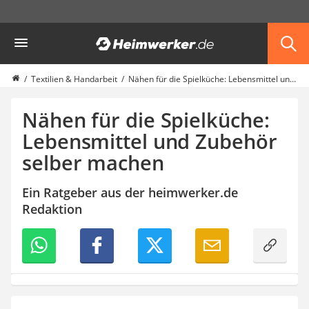
Die beliebtesten Vergleiche nach Kategorie
Heimwerker
Haushalt & Freizeit
Diascanner
Walkie-Talkie Kinder
Textilien & Handarbeit
Nähen für die Spielküche: Lebensmittel und Zubehör selber machen
Nachtsichtgerät
Stunt-Scooter
Nähen für die Spielküche:
Gusseisen Bräter
Lebensmittel und Zubehör
Induktionskochfeld
selber machen
Tischgeschirrspüler
Elektronische Dartscheibe
Wildkamera
Ein Ratgeber aus der heimwerker.de
Wischmopp
Redaktion
Beschriftungsgerät
Trinkflasche
Thermokanne
Elektrische Pfeffermühle
Waschsauger
Geflügelschere