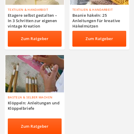
TEXTILIEN & HANDARBEIT
TEXTILIEN & HANDARBEIT
Etagere selbst gestalten –
Beanie häkeln: 25
In 3 Schritten zur eigenen
Anleitungen für kreative
vintage Kreation
Häkelmützen
Zum Ratgeber
Zum Ratgeber
BASTELN & SELBER MACHEN
Klöppeln: Anleitungen und
Klöppelbriefe
Zum Ratgeber