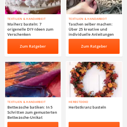
TEXTILIEN & HANDARBEIT
TEXTILIEN & HANDARBEIT
Maiherz basteln: 7
Taschen selber machen:
origenelle DIY-Ideen zum
Über 25 kreative und
Verschenken
individuelle Anleitungen
Zum Ratgeber
Zum Ratgeber
TEXTILIEN & HANDARBEIT
HERBSTDEKO
Bettwäsche batiken: In 5
Herbstkranz basteln
Schritten zum gemusterten
Bettwäsche-Unikat