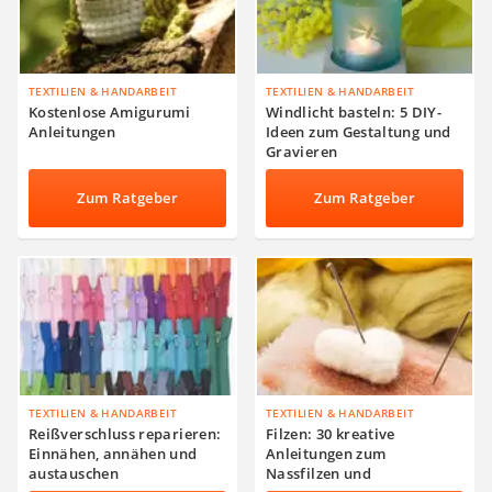
TEXTILIEN & HANDARBEIT
TEXTILIEN & HANDARBEIT
Kostenlose Amigurumi
Windlicht basteln: 5 DIY-
Anleitungen
Ideen zum Gestaltung und
Gravieren
Zum Ratgeber
Zum Ratgeber
TEXTILIEN & HANDARBEIT
TEXTILIEN & HANDARBEIT
Reißverschluss reparieren:
Filzen: 30 kreative
Einnähen, annähen und
Anleitungen zum
austauschen
Nassfilzen und