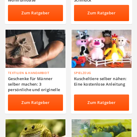
Wohlfühloase
Schmuck
Zum Ratgeber
Zum Ratgeber
TEXTILIEN & HANDARBEIT
SPIELZEUG
Geschenke für Männer
Kuscheltiere selber nähen:
selber machen: 3
Eine kostenlose Anleitung
persönliche und originelle
Ideen
Zum Ratgeber
Zum Ratgeber