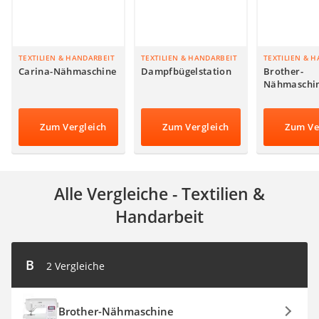
SUP-Board
Ferngesteuertes Auto
Subwoofer
Beheizbare Handschuhe
TEXTILIEN & HANDARBEIT
TEXTILIEN & HANDARBEIT
TEXTILIEN & 
Carina-Nähmaschine
Dampfbügelstation
Brother-
Nähmaschi
Zum Vergleich
Zum Vergleich
Zum Ve
Alle Vergleiche - Textilien &
Handarbeit
B
2 Vergleiche
Brother-Nähmaschine