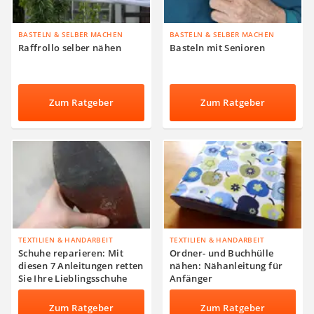
BASTELN & SELBER MACHEN
BASTELN & SELBER MACHEN
Raffrollo selber nähen
Basteln mit Senioren
Zum Ratgeber
Zum Ratgeber
TEXTILIEN & HANDARBEIT
TEXTILIEN & HANDARBEIT
Schuhe reparieren: Mit
Ordner- und Buchhülle
diesen 7 Anleitungen retten
nähen: Nähanleitung für
Sie Ihre Lieblingsschuhe
Anfänger
Zum Ratgeber
Zum Ratgeber