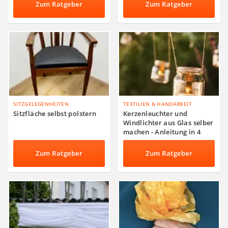
Zum Ratgeber
Zum Ratgeber
SITZGELEGENHEITEN
TEXTILIEN & HANDARBEIT
Sitzfläche selbst polstern
Kerzenleuchter und
Windlichter aus Glas selber
machen - Anleitung in 4
Schritten
Zum Ratgeber
Zum Ratgeber