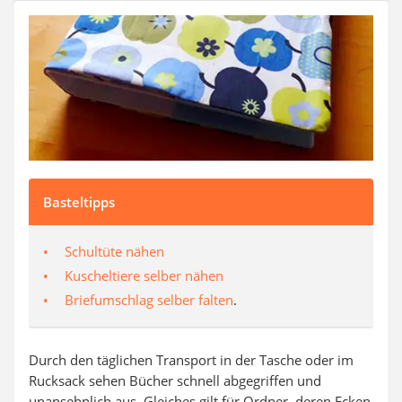
SUP-Board
Ferngesteuertes Auto
Subwoofer
Beheizbare Handschuhe
Basteltipps
Schultüte nähen
Kuscheltiere selber nähen
Briefumschlag selber falten
.
Durch den täglichen Transport in der Tasche oder im
Rucksack sehen Bücher schnell abgegriffen und
unansehnlich aus. Gleiches gilt für Ordner, deren Ecken