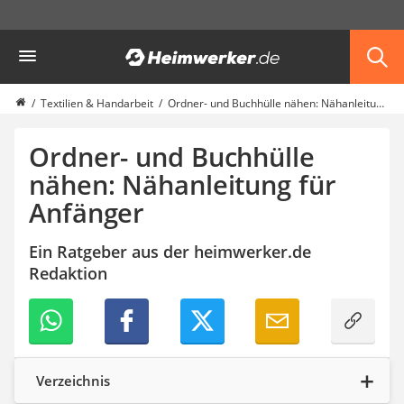
Die beliebtesten Vergleiche nach Kategorie
Heimwerker
Haushalt & Freizeit
Diascanner
Walkie-Talkie Kinder
Textilien & Handarbeit
Ordner- und Buchhülle nähen: Nähanleitung für Anfänger
Nachtsichtgerät
Stunt-Scooter
Ordner- und Buchhülle
Gusseisen Bräter
nähen: Nähanleitung für
Induktionskochfeld
Anfänger
Tischgeschirrspüler
Elektronische Dartscheibe
Wildkamera
Ein Ratgeber aus der heimwerker.de
Wischmopp
Redaktion
Beschriftungsgerät
Trinkflasche
Thermokanne
Elektrische Pfeffermühle
Waschsauger
Verzeichnis
Geflügelschere