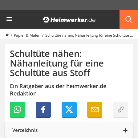
Die beliebtesten Vergleiche nach Kategorie
Heimwerker
Haushalt & Freizeit
Diascanner
Walkie-Talkie Kinder
Papier & Malen
Schultüte nähen: Nähanleitung für eine Schultüte aus Stoff
Nachtsichtgerät
Stunt-Scooter
Schultüte nähen:
Gusseisen Bräter
Nähanleitung für eine
Induktionskochfeld
Schultüte aus Stoff
Tischgeschirrspüler
Elektronische Dartscheibe
Wildkamera
Ein Ratgeber aus der heimwerker.de
Wischmopp
Redaktion
Beschriftungsgerät
Trinkflasche
Thermokanne
Elektrische Pfeffermühle
Waschsauger
Verzeichnis
Geflügelschere