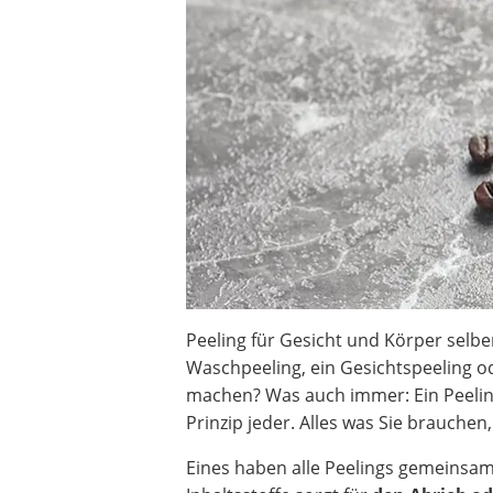
Beschriftungsgerät
Trinkflasche
Thermokanne
Elektrische Pfeffermühle
Waschsauger
Geflügelschere
SUP-Board
Ferngesteuertes Auto
Subwoofer
Beheizbare Handschuhe
Peeling für Gesicht und Körper selb
Waschpeeling, ein Gesichtspeeling o
machen? Was auch immer: Ein Peeli
Prinzip jeder. Alles was Sie brauchen
Eines haben alle Peelings gemeinsam