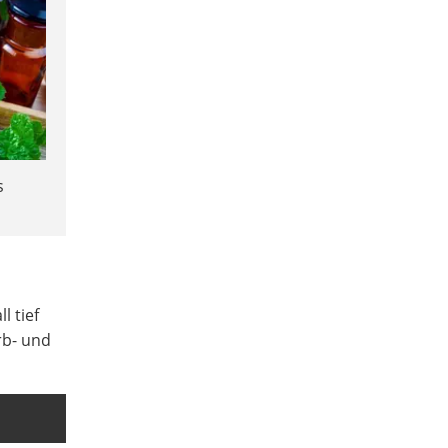
s
l tief
rb- und