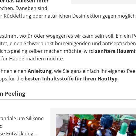
er das Ablösen toter
chen. Daneben sind
ur Rückfettung oder natürlichen Desinfektion gegen möglic
estimmt wofür oder wogegen es wirksam sein soll. Ein ein P
tet, einen Schwerpunkt bei reinigenden und antiseptische
esichtspeeling selber machen möchte, wird
sanftere Hausmi
ng für Hände machen möchte.
 Ihnen einen
Anleitung
, wie Sie ganz einfach Ihr eigenes Pee
ps für die
besten Inhaltsstoffe für Ihren Hauttyp
.
in Peeling
kandale um Silikone
nd
se Entwicklung –