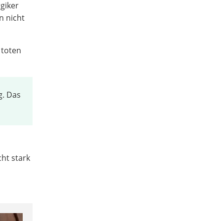
rgiker
n nicht
 toten
g. Das
ht stark