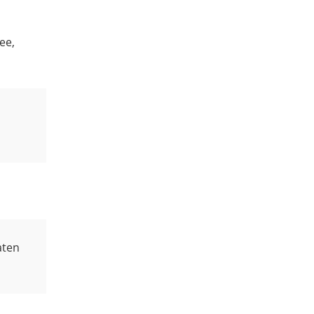
ee,
aten