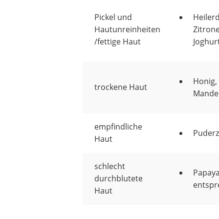
Pickel und
Heiler
Hautunreinheiten
Zitron
/fettige Haut
Joghur
Honig,
trockene Haut
Mandel
empfindliche
Puderz
Haut
schlecht
Papaya,
durchblutete
entspr
Haut