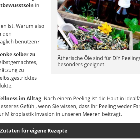
tbewusstsein
in
en ist. Warum also
in den
täglich benutzen?
enke selber zu
Ätherische Öle sind für DIY Peeling
Selbstgemachtes,
besonders geeignet.
hätzung zu
elbstgestricktes
ukte.
ellness im Alltag
. Nach einem Peeling ist die Haut in Idealfal
 besseres Gefühl, wenn Sie wissen, dass Ihr Peeling weder Fa
r Mikroplastik Invasion in unseren Meeren beiträgt.
Zutaten für eigene Rezepte