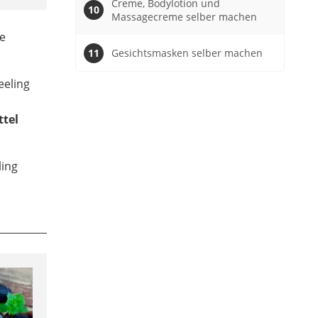
Creme, Bodylotion und
Massagecreme selber machen
he
Gesichtsmasken selber machen
eeling
n
ttel
ling