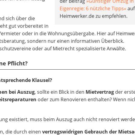
der Beitrag
»Günstiger Umzug in
Eigenregie: 6 nützliche Tipps«
auf
Heimwerker.de zu empfehlen.
nd sich über die
eht gut vorbereitet in
ermieter oder in die Wohnungsübergabe. Hier auf Heimwe
htsberatung, sondern nur einen informativen Überblick.
utzvereine oder auf Mietrecht spezialisierte Anwälte.
ne Pflicht?
entsprechende Klausel?
hen bei Auszug
, sollte ein Blick in den
Mietvertrag
der erste
itsreparaturen
oder zum Renovieren enthalten? Wenn nic
ung existiert, muss beim Auszug auch nicht renoviert werde
in, die durch einen
vertragswidrigen Gebrauch der Miets