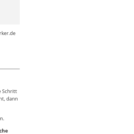
rker.de
 Schritt
ht, dann
n.
ache