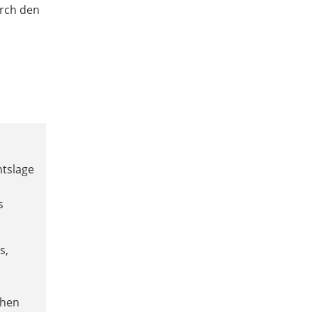
rch den
tslage
s
s,
ehen