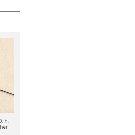
. h.
cher