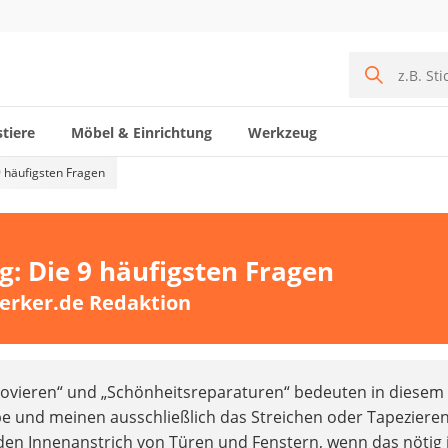
tiere
Möbel & Einrichtung
Werkzeug
9 häufigsten Fragen
g: Die 9 häufigsten Fragen
erker.de Redaktion
novieren“ und „Schönheitsreparaturen“ bedeuten in diesem
und meinen ausschließlich das Streichen oder Tapeziere
n Innenanstrich von Türen und Fenstern, wenn das nötig i