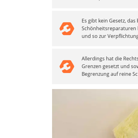
Heizkissen
Digitale Zeitschaltuhr
Es gibt kein Gesetz, da
Paketbriefkasten
Schönheitsreparaturen k
Fensterkontaktschalter
und so zur Verpflichtun
Hygrometer
LED-Baustrahler
Aluleiter
Allerdings hat die Rec
Tiefengrund
Grenzen gesetzt und sow
LED-Beamer
Begrenzung auf reine S
Video-Türsprechanlage