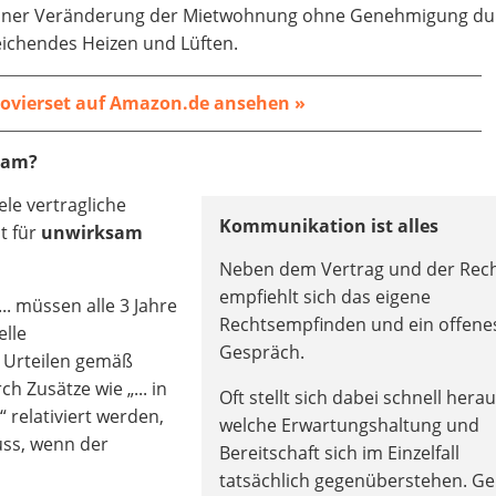
i einer Veränderung der Mietwohnung ohne Genehmigung du
eichendes Heizen und Lüften.
ovierset auf Amazon.de ansehen »
ksam?
ele vertragliche
Kommunikation ist alles
t für
unwirksam
Neben dem Vertrag und der Rech
empfiehlt sich das eigene
... müssen alle 3 Jahre
Rechtsempfinden und ein offene
elle
Gespräch.
H Urteilen gemäß
h Zusätze wie „... in
Oft stellt sich dabei schnell herau
.“ relativiert werden,
welche Erwartungshaltung und
uss, wenn der
Bereitschaft sich im Einzelfall
tatsächlich gegenüberstehen. G