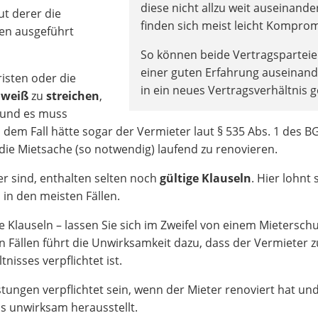
diese nicht allzu weit auseinande
ut derer die
finden sich meist leicht Komprom
en ausgeführt
So können beide Vertragsparteie
einer guten Erfahrung auseinan
risten oder die
in ein neues Vertragsverhältnis 
 weiß
zu
streichen
,
und es muss
 dem Fall hätte sogar der Vermieter laut § 535 Abs. 1 des B
, die Mietsache (so notwendig) laufend zu renovieren.
ter sind, enthalten selten noch
gültige Klauseln
. Hier lohnt 
 in den meisten Fällen.
e Klauseln – lassen Sie sich im Zweifel von einem Mietersch
n Fällen führt die Unwirksamkeit dazu, dass der Vermieter z
isses verpflichtet ist.
tungen verpflichtet sein, wenn der Mieter renoviert hat und
ls unwirksam herausstellt.