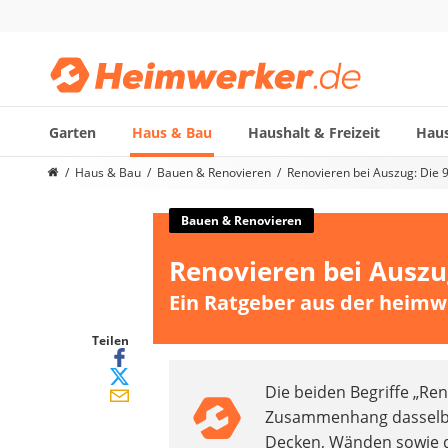
Garten
Haus & Bau
Haushalt & Freizeit
Haus
Die beliebtesten Vergleiche nach Kategorie
Haus & Bau
Bauen & Renovieren
Renovieren bei Auszug: Die 
Haus & Bau
Außenleuchte mit Kamera
Bauen & Renovieren
Ozongenerator
Renovieren bei Auszu
Powerbank
Smart-Home-Rauchmelder
Ein Ratgeber aus der heimw
Schlüsseltresor
Überwachungskameras außen
Teilen
Regendusche
Die beiden Begriffe „Re
Reizstromgerät
Zusammenhang dasselbe 
Infrarot-Thermometer
Decken, Wänden sowie de
GPS-Tracker