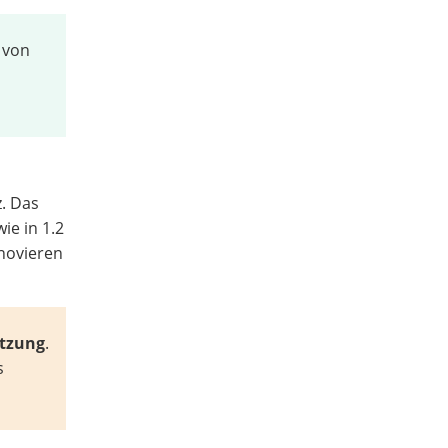
 von
z. Das
ie in 1.2
novieren
utzung
.
s