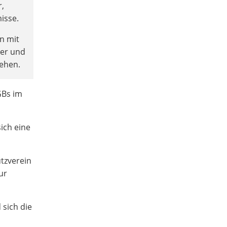
r,
isse.
n mit
der und
gehen.
GBs im
sich eine
utzverein
ur
 sich die