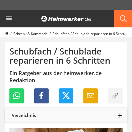
Die beliebtesten Vergleiche nach Kategorie
Heimwerker
Möbel & Einrichtung
Daunenkissen
Wäscheständer
Schrank & Kommode
Schubfach / Schublade reparieren in 6 Schritten
Radiowecker
Spülrandloses WC
Schubfach / Schublade
Heizdecke
reparieren in 6 Schritten
Daunendecken
Backofen
Ein Ratgeber aus der heimwerker.de
HiFi-Lautsprecher
Redaktion
Samsung-Waschmaschine
LED-Feuchtraumleuchte
Decke mit Ärmeln
4K-Beamer
Schraubendreher-Set
Sägekettenschärfgerät
Verzeichnis
Geschirrspüler 45 cm
Fußsack