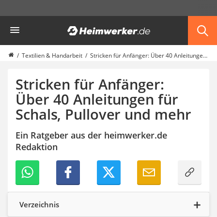
Die beliebtesten Vergleiche nach Kategorie
Heimwerker
Haushalt & Freizeit
Diascanner
Walkie-Talkie Kinder
Textilien & Handarbeit
Stricken für Anfänger: Über 40 Anleitungen für Schals, Pullover und mehr
Nachtsichtgerät
Stunt-Scooter
Stricken für Anfänger:
Gusseisen Bräter
Über 40 Anleitungen für
Induktionskochfeld
Schals, Pullover und mehr
Tischgeschirrspüler
Elektronische Dartscheibe
Wildkamera
Ein Ratgeber aus der heimwerker.de
Wischmopp
Redaktion
Beschriftungsgerät
Trinkflasche
Thermokanne
Elektrische Pfeffermühle
Waschsauger
Verzeichnis
Geflügelschere