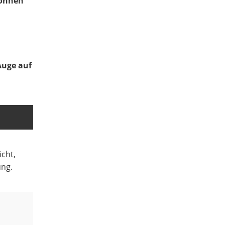
können
Auge auf
cht,
ung.