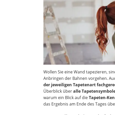
Heizkissen
Digitale Zeitschaltuhr
Paketbriefkasten
Fensterkontaktschalter
Hygrometer
LED-Baustrahler
Aluleiter
Tiefengrund
LED-Beamer
Video-Türsprechanlage
Wollen Sie eine Wand tapezieren, sin
Anbringen der Bahnen vorgehen. A
der jeweiligen Tapetenart fachge
Überblick über
alle Tapetensymbol
warum ein Blick auf die
Tapeten-Ke
das Ergebnis am Ende des Tages übe