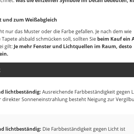
ichnet.
Was die einzelnen Symbole im Detail bedeuten, 
it und zum Weißabgleich
cht nur das Muster oder die Farbe gefallen. Je nach dem wie
e Tapete alsbald schmücken soll, sollten Sie
beim Kauf ein 
i gilt:
Je mehr Fenster und Lichtquellen im Raum, desto
ein.
g
d lichtbeständig:
Ausreichende Farbbeständigkeit gegen Li
r direkter Sonneneinstrahlung besteht Neigung zur Vergilb
nd lichtbeständig:
Die Farbbeständigkeit gegen Licht ist