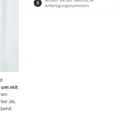
Achten Sie auf identische
Anfertigungsnummern
nd
, um mit
inen
ker.de,
 damit