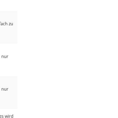
fach zu
d nur
d nur
gs wird