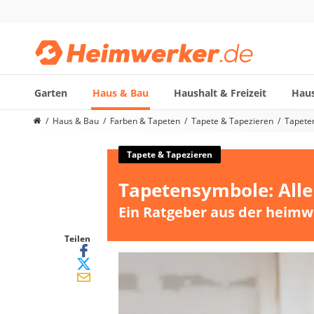
Garten
Haus & Bau
Haushalt & Freizeit
Haus
Die beliebtesten Vergleiche nach Kategorie
Haus & Bau
Farben & Tapeten
Tapete & Tapezieren
Tapete
Haus & Bau
Außenleuchte mit Kamera
Tapete & Tapezieren
Ozongenerator
Tapetensymbole: All
Powerbank
Smart-Home-Rauchmelder
Ein Ratgeber aus der heimw
Schlüsseltresor
Überwachungskameras außen
Teilen
Regendusche
Reizstromgerät
Infrarot-Thermometer
GPS-Tracker