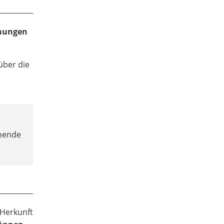
hnungen
über die
chende
 Herkunft