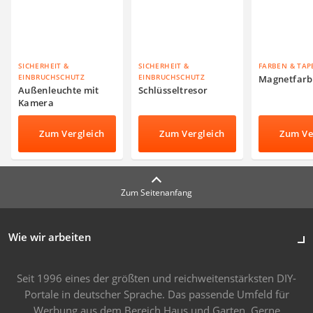
SICHERHEIT &
SICHERHEIT &
FARBEN & TAP
EINBRUCHSCHUTZ
EINBRUCHSCHUTZ
Magnetfarb
Außenleuchte mit
Schlüsseltresor
Kamera
Zum Vergleich
Zum Vergleich
Zum Ve
Zum Seitenanfang
Wie wir arbeiten
Seit 1996 eines der größten und reichweitenstärksten DIY-
Portale in deutscher Sprache. Das passende Umfeld für
Werbung aus dem Bereich Haus und Garten. Gerne