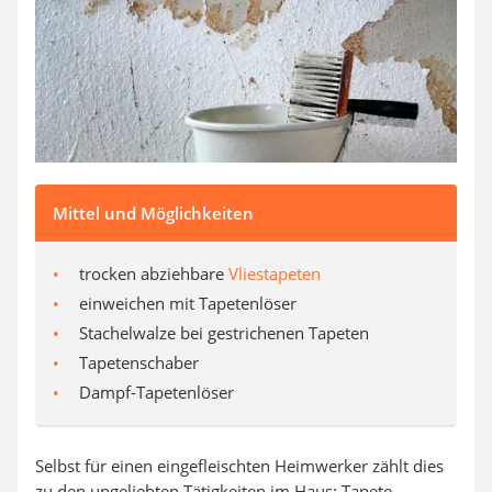
Aluleiter
Tiefengrund
LED-Beamer
Video-Türsprechanlage
Mittel und Möglichkeiten
trocken abziehbare
Vliestapeten
einweichen mit Tapetenlöser
Stachelwalze bei gestrichenen Tapeten
Tapetenschaber
Dampf-Tapetenlöser
Selbst für einen eingefleischten Heimwerker zählt dies
zu den ungeliebten Tätigkeiten im Haus: Tapete