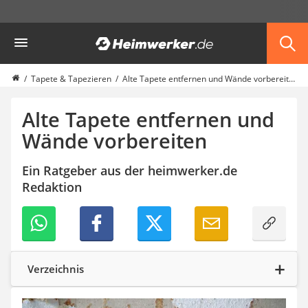
Die beliebtesten Vergleiche nach Kategorie
Heimwerker
Haus & Bau
Außenleuchte mit Kamera
Ozongenerator
Tapete & Tapezieren
Alte Tapete entfernen und Wände vorbereiten
Powerbank
Smart-Home-Rauchmelder
Alte Tapete entfernen und
Schlüsseltresor
Wände vorbereiten
Überwachungskameras außen
Regendusche
Ein Ratgeber aus der heimwerker.de
Reizstromgerät
Redaktion
Infrarot-Thermometer
GPS-Tracker
Heizkissen
Digitale Zeitschaltuhr
Paketbriefkasten
Fensterkontaktschalter
Verzeichnis
Hygrometer
LED-Baustrahler