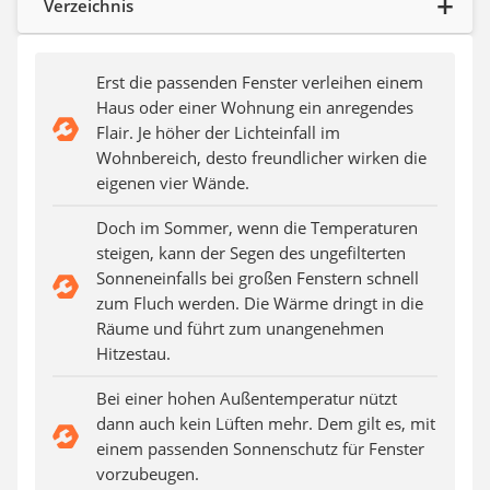
Verzeichnis
Aluleiter
Tiefengrund
LED-Beamer
Erst die passenden Fenster verleihen einem
Video-Türsprechanlage
Haus oder einer Wohnung ein anregendes
Flair. Je höher der Lichteinfall im
Wohnbereich, desto freundlicher wirken die
eigenen vier Wände.
Doch im Sommer, wenn die Temperaturen
steigen, kann der Segen des ungefilterten
Sonneneinfalls bei großen Fenstern schnell
zum Fluch werden. Die Wärme dringt in die
Räume und führt zum unangenehmen
Hitzestau.
Bei einer hohen Außentemperatur nützt
dann auch kein Lüften mehr. Dem gilt es, mit
einem passenden Sonnenschutz für Fenster
vorzubeugen.