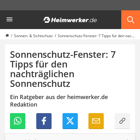
Die beliebtesten Vergleiche nach Kategorie
Heimwerker
Haus & Bau
Außenleuchte mit Kamera
Ozongenerator
Sonnen- & Sichtschutz
Sonnenschutz-Fenster: 7 Tipps für den nachträglichen Sonnenschutz
Powerbank
Smart-Home-Rauchmelder
Sonnenschutz-Fenster: 7
Schlüsseltresor
Tipps für den
Überwachungskameras außen
nachträglichen
Regendusche
Reizstromgerät
Sonnenschutz
Infrarot-Thermometer
GPS-Tracker
Ein Ratgeber aus der heimwerker.de
Heizkissen
Redaktion
Digitale Zeitschaltuhr
Paketbriefkasten
Fensterkontaktschalter
Hygrometer
LED-Baustrahler