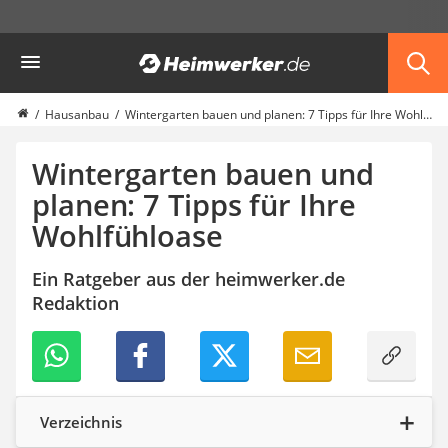
Die beliebtesten Vergleiche nach Kategorie
Heimwerker
Haus & Bau
Außenleuchte mit Kamera
Ozongenerator
Hausanbau
Wintergarten bauen und planen: 7 Tipps für Ihre Wohlfühloase
Powerbank
Smart-Home-Rauchmelder
Wintergarten bauen und
Schlüsseltresor
planen: 7 Tipps für Ihre
Überwachungskameras außen
Wohlfühloase
Regendusche
Reizstromgerät
Infrarot-Thermometer
Ein Ratgeber aus der heimwerker.de
GPS-Tracker
Redaktion
Heizkissen
Digitale Zeitschaltuhr
Paketbriefkasten
Fensterkontaktschalter
Hygrometer
Verzeichnis
LED-Baustrahler