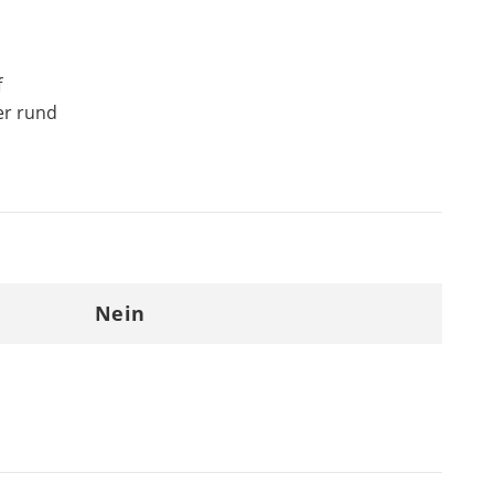
f
er rund
Nein