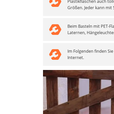
Plastikflaschen auch toll
Beschriftungsgerät
Größen. Jeder kann mit S
Trinkflasche
Thermokanne
Elektrische Pfeffermühle
Beim Basteln mit PET-Fl
Waschsauger
Laternen, Hängeleucht
Geflügelschere
SUP-Board
Ferngesteuertes Auto
Im Folgenden finden Si
Subwoofer
Internet.
Beheizbare Handschuhe