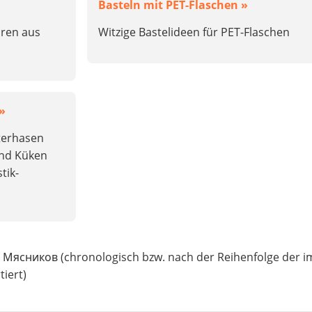
Basteln mit PET-Flaschen »
hren aus
Witzige Bastelideen für PET-Flaschen
 »
sterhasen
und Küken
tik-
 Мясников (chronologisch bzw. nach der Reihenfolge der i
iert)