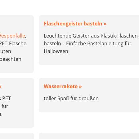
Flaschengeister basteln »
espenfalle
,
Leuchtende Geister aus Plastik-Flaschen
 PET-Flasche
basteln – Einfache Bastelanleitung für
nuten
Halloween
 beachten!
»
Wasserrakete »
s PET-
toller Spaß für draußen
 für
n.