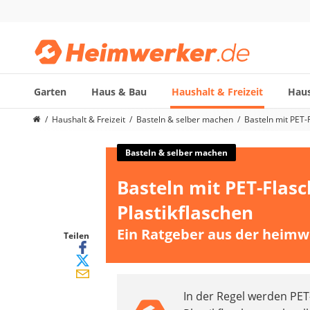
Garten
Haus & Bau
Haushalt & Freizeit
Haus
Die beliebtesten Vergleiche nach Kategorie
Haushalt & Freizeit
Basteln & selber machen
Basteln mit PET-
Haushalt & Freizeit
Diascanner
Basteln & selber machen
Walkie-Talkie Kinder
Basteln mit PET-Flas
Nachtsichtgerät
Stunt-Scooter
Plastikflaschen
Gusseisen Bräter
Ein Ratgeber aus der heimw
Induktionskochfeld
Teilen
Tischgeschirrspüler
Elektronische Dartscheibe
Wildkamera
In der Regel werden PET
Wischmopp