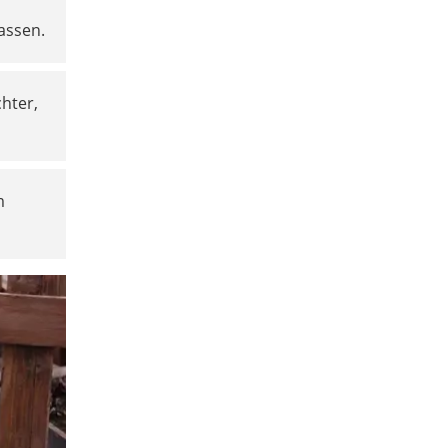
lassen.
hter,
m