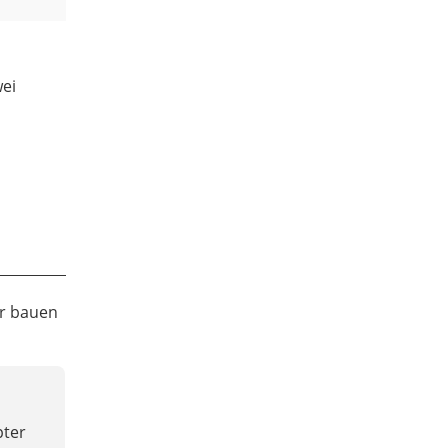
wei
er bauen
pter