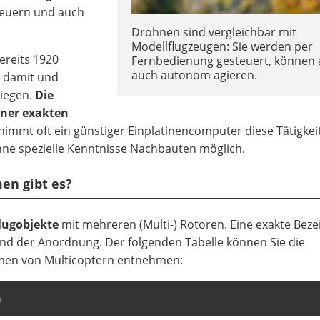
steuern und auch
Drohnen sind vergleichbar mit
Modellflugzeugen: Sie werden per
ereits 1920
Fernbedienung gesteuert, können 
auch autonom agieren.
n damit und
iegen.
Die
iner exakten
nimmt oft ein günstiger Einplatinencomputer diese Tätigkei
hne spezielle Kenntnisse Nachbauten möglich.
en gibt es?
Flugobjekte
mit mehreren (Multi-) Rotoren. Eine exakte Bez
und der Anordnung. Der folgenden Tabelle können Sie die
rmen von Multicoptern entnehmen:
n