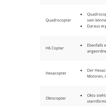
Quadrocopt
Quadrocopter
sein könn
Daraus erg
Ebenfalls 
H6 Copter
angeordne
Der Hexac
Hexacopter
Motoren, 
Okto steht
Oktocopter
sternförm