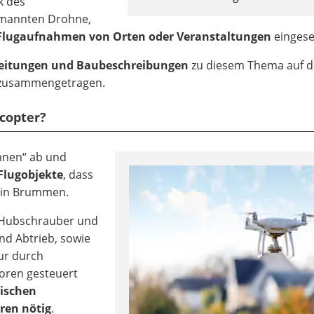
k des
emannten Drohne,
Flugaufnahmen von Orten oder Veranstaltungen
eingese
leitungen und Baubeschreibungen
zu diesem Thema auf d
 zusammengetragen.
copter?
nen“ ab und
lugobjekte
, dass
 ein Brummen.
 Hubschrauber und
nd Abtrieb, sowie
ur durch
oren gesteuert
ischen
ren nötig
.