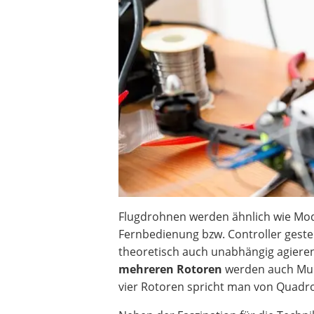
Beschriftungsgerät
Trinkflasche
Thermokanne
Elektrische Pfeffermühle
Waschsauger
Geflügelschere
SUP-Board
Ferngesteuertes Auto
Subwoofer
Beheizbare Handschuhe
Flugdrohnen werden ähnlich wie Mod
Fernbedienung bzw. Controller geste
theoretisch auch unabhängig agiere
mehreren Rotoren
werden auch Mult
vier Rotoren spricht man von Quadr