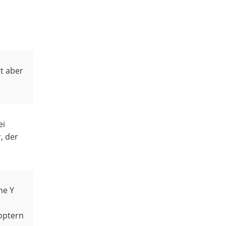
gt aber
ei
, der
ne Y
coptern