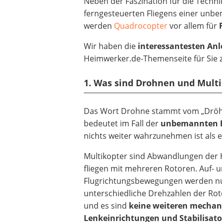
Neben der Faszination für die Techni
ferngesteuerten Fliegens einer unb
werden
Quadrocopter
vor allem für
Wir haben die
interessantesten An
Heimwerker.de-Themenseite für Sie
1. Was sind Drohnen und Multi
Das Wort Drohne stammt vom „Dröh
bedeutet im Fall der
unbemannten F
nichts weiter wahrzunehmen ist als
Multikopter sind Abwandlungen der
fliegen mit mehreren Rotoren. Auf- u
Flugrichtungsbewegungen werden n
unterschiedliche Drehzahlen der Rot
und es sind
keine weiteren mechan
Lenkeinrichtungen und Stabilisato