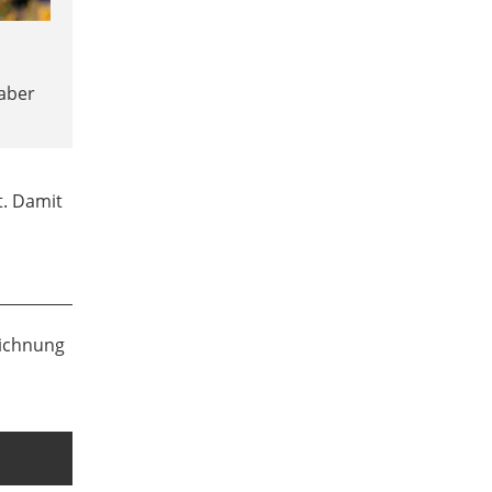
aber
t. Damit
eichnung