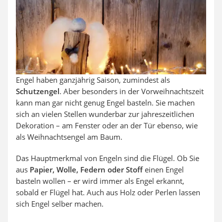
SUP-Board
Ferngesteuertes Auto
Subwoofer
Beheizbare Handschuhe
Engel haben ganzjährig Saison, zumindest als
Schutzengel
. Aber besonders in der Vorweihnachtszeit
kann man gar nicht genug Engel
basteln
. Sie machen
sich an vielen Stellen wunderbar zur jahreszeitlichen
Dekoration – am Fenster oder an der Tür ebenso, wie
als Weihnachtsengel am Baum.
Das Hauptmerkmal von Engeln sind die Flügel. Ob Sie
aus
Papier, Wolle, Federn oder Stoff
einen Engel
basteln
wollen – er wird immer als Engel erkannt,
sobald er Flügel hat. Auch aus Holz oder Perlen lassen
sich Engel selber machen.