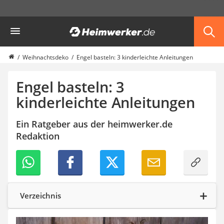
Die beliebtesten Vergleiche nach Kategorie
Heimwerker
Haushalt & Freizeit
Diascanner
Walkie-Talkie Kinder
Weihnachtsdeko
Engel basteln: 3 kinderleichte Anleitungen
Nachtsichtgerät
Stunt-Scooter
Engel basteln: 3
Gusseisen Bräter
kinderleichte Anleitungen
Induktionskochfeld
Tischgeschirrspüler
Ein Ratgeber aus der heimwerker.de
Elektronische Dartscheibe
Redaktion
Wildkamera
Wischmopp
Beschriftungsgerät
Trinkflasche
Thermokanne
Elektrische Pfeffermühle
Verzeichnis
Waschsauger
Geflügelschere