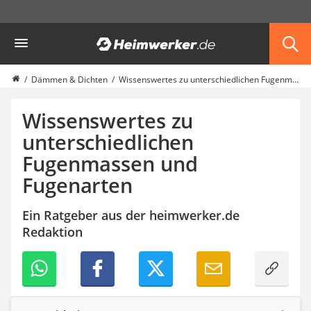
Die beliebtesten Vergleiche nach Kategorie
Heimwerker
Haus & Bau
Außenleuchte mit Kamera
Ozongenerator
Dämmen & Dichten
Wissenswertes zu unterschiedlichen Fugenmassen und Fugenarten
Powerbank
Smart-Home-Rauchmelder
Wissenswertes zu
Schlüsseltresor
unterschiedlichen
Überwachungskameras außen
Fugenmassen und
Regendusche
Reizstromgerät
Fugenarten
Infrarot-Thermometer
GPS-Tracker
Ein Ratgeber aus der heimwerker.de
Heizkissen
Redaktion
Digitale Zeitschaltuhr
Paketbriefkasten
Fensterkontaktschalter
Hygrometer
LED-Baustrahler