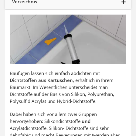
Verzeichnis
Aluleiter
Tiefengrund
LED-Beamer
Video-Türsprechanlage
Baufugen lassen sich einfach abdichten mit
Dichtstoffen aus Kartuschen
, erhältlich in Ihrem
Baumarkt. Im Wesentlichen unterscheidet man
Dichtstoffe auf der Basis von Silikon, Polyurethan,
Polysulfid Acrylat und Hybrid-Dichtstoffe.
Dabei haben sich vor allem zwei Gruppen
hervorgehoben: Silikondichtstoffe
und
Acrylatdichtstoffe
.
Silikon- Dichtstoffe sind sehr
dehnfähig und macht Bewegungen mit (werden aber