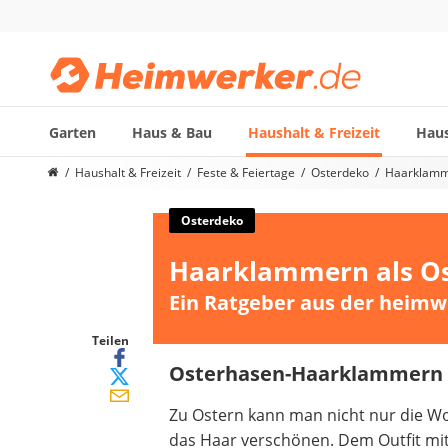
Garten
Haus & Bau
Haushalt & Freizeit
Haus
Die beliebtesten Vergleiche nach Kategorie
Haushalt & Freizeit
Feste & Feiertage
Osterdeko
Haarklamme
Haushalt & Freizeit
Diascanner
Osterdeko
Walkie-Talkie Kinder
Haarklammern als Os
Nachtsichtgerät
Stunt-Scooter
Ein Ratgeber aus der heimw
Gusseisen Bräter
Induktionskochfeld
Teilen
Tischgeschirrspüler
Osterhasen-Haarklammern 
Elektronische Dartscheibe
Zu Ostern kann man nicht nur die 
Wildkamera
das Haar verschönen. Dem Outfit mi
Wischmopp