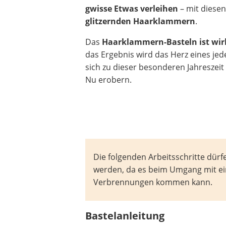
gwisse Etwas verleihen
– mit diese
Beschriftungsgerät
glitzernden Haarklammern
.
Trinkflasche
Thermokanne
Das
Haarklammern-Basteln ist wirk
Elektrische Pfeffermühle
das Ergebnis wird das Herz eines je
Waschsauger
sich zu dieser besonderen Jahreszeit
Geflügelschere
Nu erobern.
SUP-Board
Ferngesteuertes Auto
Subwoofer
Beheizbare Handschuhe
Die folgenden Arbeitsschritte dü
werden, da es beim Umgang mit 
Verbrennungen kommen kann.
Bastelanleitung