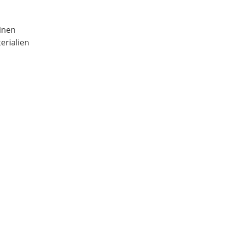
inen
erialien