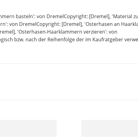
mern basteln': von DremelCopyright: [Dremel], 'Material 
n': von DremelCopyright: [Dremel], 'Osterhasen an Haar
Dremel], 'Osterhasen-Haarklammern verzieren': von
ogisch bzw. nach der Reihenfolge der im Kaufratgeber verw