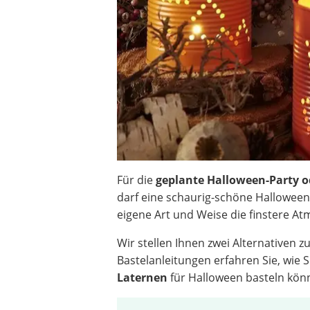
Beschriftungsgerät
Trinkflasche
Thermokanne
Elektrische Pfeffermühle
Waschsauger
Geflügelschere
SUP-Board
Ferngesteuertes Auto
Subwoofer
Beheizbare Handschuhe
Für die
geplante Halloween-Party 
darf eine schaurig-schöne Halloween-
eigene Art und Weise die finstere A
Wir stellen Ihnen zwei Alternativen z
Bastelanleitungen erfahren Sie, wie S
Laternen
für Halloween basteln kön