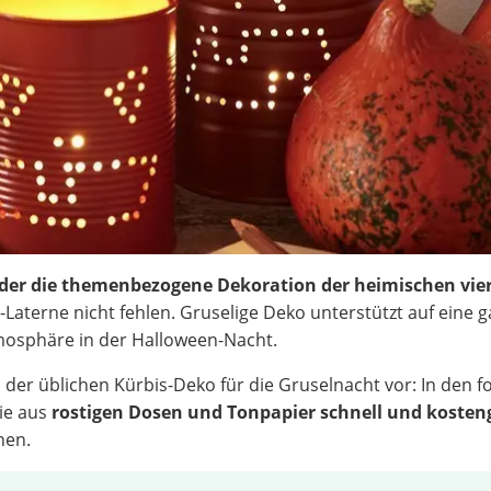
oder die themenbezogene Dekoration der heimischen vi
Laterne nicht fehlen. Gruselige Deko unterstützt auf eine 
tmosphäre in der Halloween-Nacht.
u der üblichen Kürbis-Deko für die Gruselnacht vor: In den 
ie aus
rostigen Dosen und Tonpapier schnell und kosten
nen.