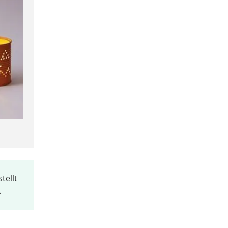
tellt
.