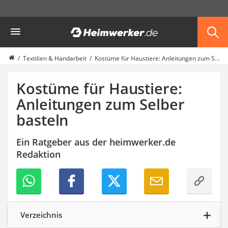
Die beliebtesten Vergleiche nach Kategorie
Heimwerker
Haushalt & Freizeit
Diascanner
Walkie-Talkie Kinder
Textilien & Handarbeit
Kostüme für Haustiere: Anleitungen zum Selber basteln
Nachtsichtgerät
Stunt-Scooter
Kostüme für Haustiere:
Gusseisen Bräter
Anleitungen zum Selber
Induktionskochfeld
basteln
Tischgeschirrspüler
Elektronische Dartscheibe
Wildkamera
Ein Ratgeber aus der heimwerker.de
Wischmopp
Redaktion
Beschriftungsgerät
Trinkflasche
Thermokanne
Elektrische Pfeffermühle
Waschsauger
Verzeichnis
Geflügelschere