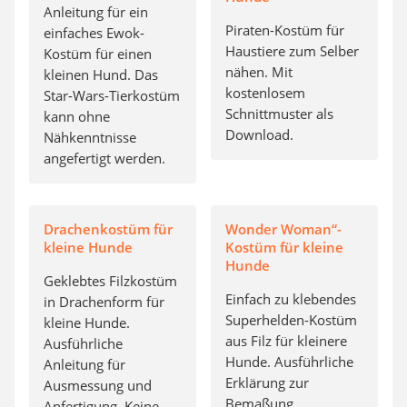
Anleitung für ein
Piraten-Kostüm für
einfaches Ewok-
Haustiere zum Selber
Kostüm für einen
nähen. Mit
kleinen Hund. Das
kostenlosem
Star-Wars-Tierkostüm
Schnittmuster als
kann ohne
Download.
Nähkenntnisse
angefertigt werden.
Drachenkostüm für
Wonder Woman“-
kleine Hunde
Kostüm für kleine
Hunde
Geklebtes Filzkostüm
Einfach zu klebendes
in Drachenform für
Superhelden-Kostüm
kleine Hunde.
aus Filz für kleinere
Ausführliche
Hunde. Ausführliche
Anleitung für
Erklärung zur
Ausmessung und
Bemaßung.
Anfertigung. Keine