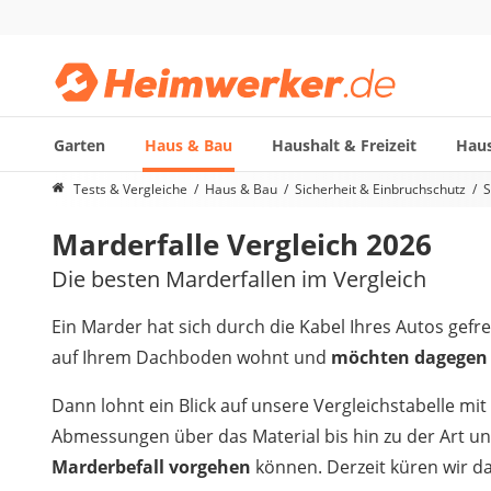
Garten
Haus & Bau
Haushalt & Freizeit
Haus
Die beliebtesten Vergleiche nach Kategorie
Tests & Vergleiche
Haus & Bau
Sicherheit & Einbruchschutz
S
Haus & Bau
Marderfalle Vergleich 2026
Außenleuchte mit Kamera
Ozongenerator
Die besten Marderfallen im Vergleich
Powerbank
Smart-Home-Rauchmelder
Ein Marder hat sich durch die Kabel Ihres Autos gef
Schlüsseltresor
auf Ihrem Dachboden wohnt und
möchten dagegen 
Überwachungskameras außen
Regendusche
Dann lohnt ein Blick auf unsere Vergleichstabelle mit
Reizstromgerät
Abmessungen über das Material bis hin zu der Art un
Infrarot-Thermometer
Marderbefall vorgehen
können. Derzeit küren wir d
GPS-Tracker