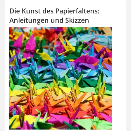
SUP-Board
Die Kunst des Papierfaltens:
Ferngesteuertes Auto
Subwoofer
Anleitungen und Skizzen
Beheizbare Handschuhe