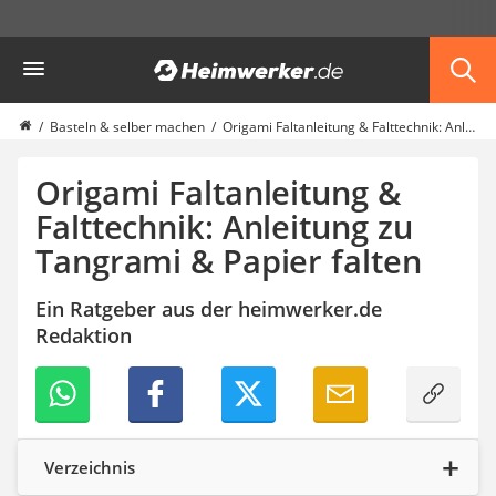
Die beliebtesten Vergleiche nach Kategorie
Heimwerker
Haushalt & Freizeit
Diascanner
Walkie-Talkie Kinder
Basteln & selber machen
Origami Faltanleitung & Falttechnik: Anleitung zu Tangrami & Papier falten
Nachtsichtgerät
Stunt-Scooter
Origami Faltanleitung &
Gusseisen Bräter
Falttechnik: Anleitung zu
Induktionskochfeld
Tangrami & Papier falten
Tischgeschirrspüler
Elektronische Dartscheibe
Wildkamera
Ein Ratgeber aus der heimwerker.de
Wischmopp
Redaktion
Beschriftungsgerät
Trinkflasche
Thermokanne
Elektrische Pfeffermühle
Waschsauger
Verzeichnis
Geflügelschere