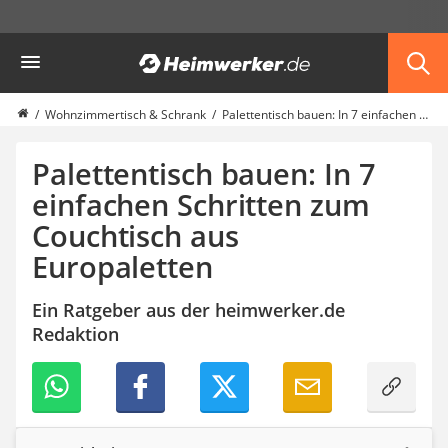
Die beliebtesten Vergleiche nach Kategorie
Heimwerker
Möbel & Einrichtung
Daunenkissen
Wäscheständer
Wohnzimmertisch & Schrank
Palettentisch bauen: In 7 einfachen Schritten zum Couchtisch aus Europaletten
Radiowecker
Spülrandloses WC
Palettentisch bauen: In 7
Heizdecke
einfachen Schritten zum
Daunendecken
Couchtisch aus
Backofen
HiFi-Lautsprecher
Europaletten
Samsung-Waschmaschine
LED-Feuchtraumleuchte
Ein Ratgeber aus der heimwerker.de
Decke mit Ärmeln
Redaktion
4K-Beamer
Schraubendreher-Set
Sägekettenschärfgerät
Geschirrspüler 45 cm
Fußsack