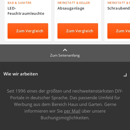
BAD & SANITÄR
WERKSTATT & KELLER
WERKSTATT & 
LED-
Absauganlage
Schraubend
Feuchtraumleuchte
Zum Vergleich
Zum Vergleich
Zum Ve
Zum Seitenanfang
Wie wir arbeiten
Seit 1996 eines der größten und reichweitenstärksten DIY-
Portale in deutscher Sprache. Das passende Umfeld für
Werbung aus dem Bereich Haus und Garten. Gerne
informieren wir Sie
per Mail
über unsere
Buchungsmöglichkeiten.