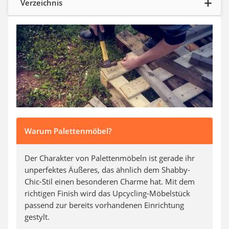
Verzeichnis
Steckdosenradio
Seilwinde
Zerkleinerer
Absauganlage
Warum Palettenmöbel?
Der Charakter von Palettenmöbeln ist gerade ihr
unperfektes Äußeres, das ähnlich dem Shabby-
Chic-Stil einen besonderen Charme hat. Mit dem
richtigen Finish wird das Upcycling-Möbelstück
passend zur bereits vorhandenen Einrichtung
gestylt.