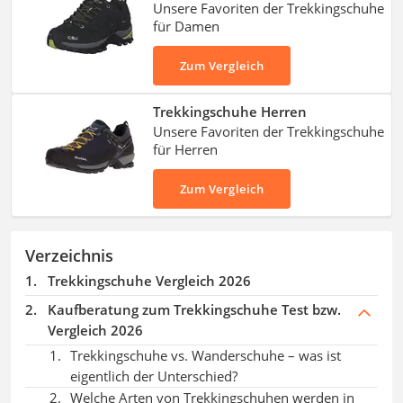
Unsere Favoriten der Trekkingschuhe
SUP-Board
Sie, dass Ihre Füße in Ihren neuen Trekkingschuhen
für Damen
Ferngesteuertes Auto
schwitzen. Auch atmungsaktive Kleidung wird für eine
Subwoofer
Wanderung in diversen Tests im Internet empfohlen.
Zum Vergleich
Beheizbare Handschuhe
Trekkingschuhe Herren
Unsere Favoriten der Trekkingschuhe
für Herren
Zum Vergleich
Verzeichnis
Trekkingschuhe Vergleich 2026
Kaufberatung zum Trekkingschuhe Test bzw.
Vergleich 2026
Trekkingschuhe vs. Wanderschuhe – was ist
eigentlich der Unterschied?
Welche Arten von Trekkingschuhen werden in