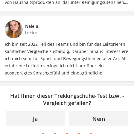
von Haushaltsprodukten an, darunter Reinigungsutensilien,
Küchengeräte, Aufbewahrungslösungen und mehr. Mit ein,
zwei nützlichen Hinweisen zur Haushaltsführung, zur
Raumgestaltung und zur Zeitersparnis im Alltag, ist es mein
Nele B.
Ziel, den Verbrauchern dabei zu helfen, ein komfortables und
Lektor
gut organisiertes Zuhause zu schaffen, in dem sie sich wohl
Ich bin seit 2022 Teil des Teams und bin für das Lektorieren
fühlen.
sämtlicher Vergleiche zuständig. Darüber hinaus interessiere
ich mich sehr für Sport- und Bewegungsthemen aller Art. Als
erfahrene Lektorin verfüge ich nicht nur über ein
ausgeprägtes Sprachgefühl und eine gründliche
Arbeitsweise, sondern auch über eine große Leidenschaft für
sportliche Aktivitäten. Durch meine Tätigkeit als Lektorin
trage ich dazu bei, Texte inhaltlich präzise, gut strukturiert
Hat Ihnen dieser Trekkingschuhe-Test bzw. -
und sprachlich einwandfrei zu gestalten. Mein Ziel besteht
Vergleich gefallen?
darin, den inhaltlichen Zusammenhang, die logische
Schlüssigkeit und stilistische Qualität unserer Inhalte zu
Ja
Nein
überprüfen und gegebenenfalls zu verbessern. Dank meiner
Erfahrung im Bereich Sport und meiner Liebe zur