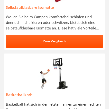
Selbstaufblasbare Isomatte
Wollen Sie beim Campen komfortabel schlafen und
dennoch nicht frieren oder schwitzen, bietet sich eine
selbstaufblasbare Isomatte an. Diese hat viele Vorteile
und besitzt dabei ebenfalls ein meist kompaktes
Packmaß. Selbstaufblasbare Isomatten-Tests belegen: Mit
Zum Vergleich
einer Handpumpe lässt sich die Isomatte zusätzlich an
Ihre Schlafbedürfnisse anpassen. Beim Kauf ist neben den
nötigen Maßen auch auf das Gewicht und das enthaltene
Zubehör zu achten. Wählen Sie jetzt eine
selbstaufblasbare Isomatte aus unserer Vergleichstabelle
und der nächste Campingtrip wird ein voller Erfolg!
Basketballkorb
Basketball hat sich in den letzten Jahren zu einem echten