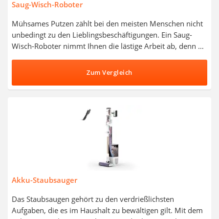
Saug-Wisch-Roboter
Mühsames Putzen zählt bei den meisten Menschen nicht
unbedingt zu den Lieblingsbeschäftigungen. Ein Saug-
Wisch-Roboter nimmt Ihnen die lästige Arbeit ab, denn er
kümmert sich selbständig um das Saugen und Wischen
Ihrer Teppiche und Fußböden. Wie gängige Tests im
Zum Vergleich
Internet zeigen, sind die meisten Modelle technisch so
ausgereift, dass sie Hindernisse und Abgründe erkennen
und umfahren können. Entdecken Sie jetzt in unserer
Vergleichstabelle zuverlässige Saug-Wisch-Roboter mit
hoher Akku-Laufzeit und ausgezeichneter
Reinigungsleistung.
Akku-Staubsauger
Das Staubsaugen gehört zu den verdrießlichsten
Aufgaben, die es im Haushalt zu bewältigen gilt. Mit dem