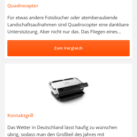
Quadrocopter
Für etwas andere Fotobücher oder atemberaubende
Landschaftsaufnahmen sind Quadrocopter eine dankbare
Unterstützung. Aber nicht nur das. Das Fliegen eines
solchen Geräts ist ein Spaß für die ganze Familie und mit
der richtigen Ausstattung kann man noch von einigen
Zum Vergleich
weiteren Funktionen profitieren. Entscheiden Sie sich für
einen Quadrocopter, der in Tests mit einer exzellenten
Auflösung auftrumpfen konnte, damit Sie sich die
stechend scharfen Aufnahmen im Nachhinein angucken
können. Einige Modelle sind sogar zusätzlich mit VR-
Brillen kompatibel.
Kontaktgrill
Das Wetter in Deutschland lässt häufig zu wünschen
übrig, sodass man den Großteil des Jahres mit