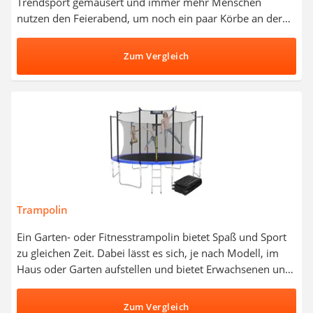
Trendsport gemausert und immer mehr Menschen
nutzen den Feierabend, um noch ein paar Körbe an der
frischen Luft zu werfen. Mit einem Basketballkorb für
Zuhause sparen Sie sich den Weg zum nächstgelegenen
Zum Vergleich
Sport- oder Spielplatz und können direkt im Garten oder
in der Hofeinfahrt heiß umkämpfte Matches starten. Wie
gängige Internet-Tests zeigen, muss ein guter
Basketballkorb in erster Linie sehr stabil und flexibel sein.
Entdecken Sie jetzt in unserer Vergleichstabelle die besten
Basketballkörbe zum Aufhängen oder mit Ständer.
Trampolin
Ein Garten- oder Fitnesstrampolin bietet Spaß und Sport
zu gleichen Zeit. Dabei lässt es sich, je nach Modell, im
Haus oder Garten aufstellen und bietet Erwachsenen und
Kindern Möglichkeiten, den Stress des Alltags
wegzuspringen. Trampolin-Tests legen hierbei wert auf
Zum Vergleich