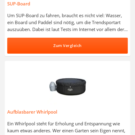
SUP-Board
Um SUP-Board zu fahren, braucht es nicht viel: Wasser,
ein Board und Paddel sind nötig, um die Trendsportart
auszuüben. Dabei ist laut Tests im Internet vor allem der
Gleichgewichtssinn gefordert. Wer's actionreicher mag,
kann mit einem SUP-Board auch längere Touren über
Zum Vergleich
wildere Gewässer wagen. Wählen Sie jetzt ein SUP-Board
aus unserer Vergleichstabelle, das ein Board, ein Paddel
und eine Pumpe im Set umfasst. So können Sie direkt
losstarten mit der Trendsportart.
Aufblasbarer Whirlpool
Ein Whirlpool steht für Erholung und Entspannung wie
kaum etwas anderes. Wer einen Garten sein Eigen nennt,