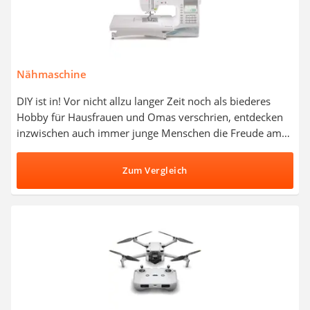
Nähmaschine
DIY ist in! Vor nicht allzu langer Zeit noch als biederes
Hobby für Hausfrauen und Omas verschrien, entdecken
inzwischen auch immer junge Menschen die Freude am
Nähen. Mit der richtigen Nähmaschine und etwas Übung
können dabei selbst Anfänger zu versierten Schneidern
Zum Vergleich
werden. Laut gängiger Tests im Internet sollte eine gute
Nähmaschine möglichst viele Nähprogramme bieten und
über einen qualitativ hochwertigen Nähfuß verfügen.
Wählen Sie jetzt aus unserer Vergleichs-Tabelle eine
Freiarm- oder Overlock-Nähmaschine mit automatischem
Einfädler und setzen Sie Ihre kreativen Projekte noch
heute in die Tat um.