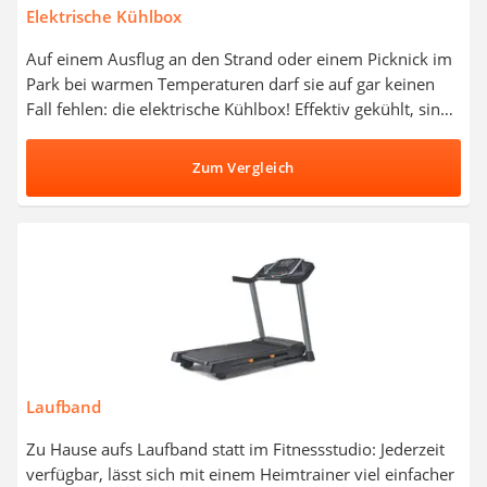
Elektrische Kühlbox
Auf einem Ausflug an den Strand oder einem Picknick im
Park bei warmen Temperaturen darf sie auf gar keinen
Fall fehlen: die elektrische Kühlbox! Effektiv gekühlt, sind
Sie bei Ihren Freizeitaktivitäten im Sommer stets mit
kühlen Getränken und frischen Lebensmitteln versorgt.
Zum Vergleich
Doch worauf kommt es eigentlich beim Kauf einer
elektrisch betriebenen Kühlbox an? In einschlägigen Tests
liegt das Augenmerk auf Energieeffizienzklasse und
Anschluss. Lesen Sie weiter, um zu erfahren, ob Sie zu
einer Elektro-Kühlbox mit 12-, 24- oder 230-Volt-
Anschluss greifen sollten.
Laufband
Zu Hause aufs Laufband statt im Fitnessstudio: Jederzeit
verfügbar, lässt sich mit einem Heimtrainer viel einfacher