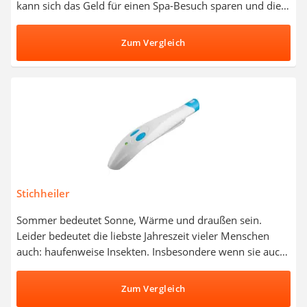
kann sich das Geld für einen Spa-Besuch sparen und die
Wellness-Atmosphäre mit einem aufblasbaren Whirlpool
zu sich nach Hause holen. Empfehlungen diverser Jacuzzi-
Zum Vergleich
Tests zufolge überzeugen aufblasbare Whirlpools im
Vergleich zu festinstallierten Spas mit einem günstigeren
Anschaffungspreis sowie variablen und platzsparenden
Aufstellungsmöglichkeiten. Wählen Sie jetzt aus unserer
Produkttabelle einen aufblasbaren Whirlpool aus
strapazierfähigem Kunststoff, der mehreren Personen
ohne Probleme Platz bietet.
Stichheiler
Sommer bedeutet Sonne, Wärme und draußen sein.
Leider bedeutet die liebste Jahreszeit vieler Menschen
auch: haufenweise Insekten. Insbesondere wenn sie auch
noch stechen, kann das einem so manchen Tag
verderben. Hier schafft ein Stichheiler Linderung und
Zum Vergleich
sorgt für gute Stimmung auch mit Stichen. Stichheiler-