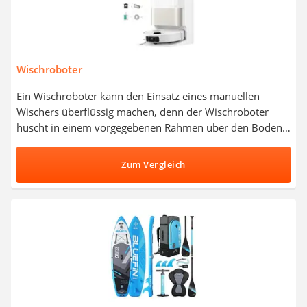
Wischroboter
Ein Wischroboter kann den Einsatz eines manuellen
Wischers überflüssig machen, denn der Wischroboter
huscht in einem vorgegebenen Rahmen über den Boden
und säubert diesen von Schmutz und Staub. Wählen Sie
jetzt einen Wischroboter aus unserer Vergleichstabelle,
Zum Vergleich
der laut diversen Tests im Internet zuverlässig
Hindernisse umfährt. So können Sie entspannt die Füße
hochlegen, während Ihr neuer Wischroboter den Boden
putzt.