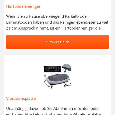
Hartbodenreiniger
Wenn Sie zu Hause überwiegend Parkett- oder
Laminatböden haben und das Reinigen ebendieser zu viel
Zeit in Anspruch nimmt, ist ein Hartbodenreiniger die
perfekt Lösung für Sie. Die praktischen Kombigeräte mit
Saug- und Wischfunktion sind speziell für harte Böden
Zum Vergleich
konzipiert und liefern ein ausgezeichnetes
Reinigungsergebnis. Wie gängige Tests zeigen, sind vor
allem Hartbodenreiniger mit großem Behältervolumen
und einer geringen Lautstärke bei den Käufern sehr
beliebt. Entscheiden Sie sich jetzt für einen
akkubetriebenen Hartbodenreiniger mit hoher
Reinigungsleistung aus unserer Vergleichstabelle.
Vibrationsplatte
Unabhängig davon, ob Sie Abnehmen möchten oder
vorhaben, Muskeln aufzubauen. Eine Vibrationsplatte