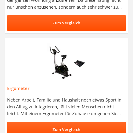
nur unschön anzusehen, sondern auch sehr schwer zu
entfernen sind, kann die Reinigung Sie viele Nerven
kosten. Mit einem passenden Tierhaarstaubsauger
Zum Vergleich
können Sie Abhilfe schaffen und Ihre Couch vom Pelz
entfernen. Tierhaarstaubsauger-Tests schätzen
insbesondere Modelle von Rowenta, Philips und Thomas
als sehr effektiv ein. Wählen Sie jetzt einen
Tierhaarstaubsauger aus unserer Vergleichstabelle,
welcher dank großem Fassungsvermögen besonders viele
Haare aufnehmen kann.
Ergometer
Neben Arbeit, Familie und Haushalt noch etwas Sport in
den Alltag zu integrieren, fällt vielen Menschen nicht
leicht. Mit einem Ergometer für Zuhause umgehen Sie
lange Anfahrtswege zum Fitnessstudio und schlechtes
Wetter zählt dann auch nicht mehr als Ausrede.
Zum Vergleich