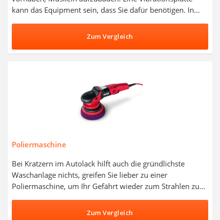
kann das Equipment sein, dass Sie dafür benötigen. In
Vibrationsplatten-Tests im Internet haben vor allem die
Modelle gut abgeschnitten, die mit einer Vielzahl von
Zum Vergleich
Programmen überzeugen konnten. Entscheiden Sie sich
für ein Produkt aus unserer Vergleichstabelle und
überzeugen sich selbst von den diversen
Anwendungsmöglichkeiten von Vibrationsplatten, die
dazu beitragen, Ihre allgemeine Fitness zu verbessern.
Poliermaschine
Bei Kratzern im Autolack hilft auch die gründlichste
Waschanlage nichts, greifen Sie lieber zu einer
Poliermaschine, um Ihr Gefährt wieder zum Strahlen zu
bringen. In Tests zu Poliermaschinen haben sich
besonders Modelle mit Bügel- und Seitengriff als
Zum Vergleich
besonders handlich herausgestellt. Sind Sie Anfänger im