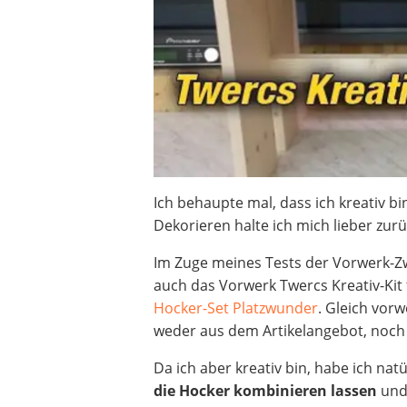
Beschriftungsgerät
Trinkflasche
Thermokanne
Elektrische Pfeffermühle
Waschsauger
Geflügelschere
SUP-Board
Ferngesteuertes Auto
Subwoofer
Ich behaupte mal, dass ich kreativ b
Beheizbare Handschuhe
Dekorieren halte ich mich lieber zurü
Im Zuge meines Tests der Vorwerk-Z
auch das Vorwerk Twercs Kreativ-Kit 
Hocker-Set Platzwunder
. Gleich vor
weder aus dem Artikelangebot, noch 
Da ich aber kreativ bin, habe ich na
die Hocker kombinieren lassen
und 