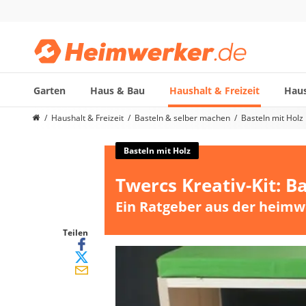
Garten
Haus & Bau
Haushalt & Freizeit
Haus
Die beliebtesten Vergleiche nach Kategorie
Haushalt & Freizeit
Basteln & selber machen
Basteln mit Holz
Haushalt & Freizeit
Diascanner
Basteln mit Holz
Walkie-Talkie Kinder
Twercs Kreativ-Kit: 
Nachtsichtgerät
Stunt-Scooter
Ein Ratgeber aus der heimw
Gusseisen Bräter
Induktionskochfeld
Teilen
Tischgeschirrspüler
Elektronische Dartscheibe
Wildkamera
Wischmopp