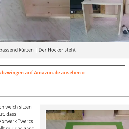
 passend kürzen | Der Hocker steht
ubzwingen
auf Amazon.de ansehen »
e
ch weich sitzen
ut, dass
Vorwerk Twercs
ällt mir das ganz