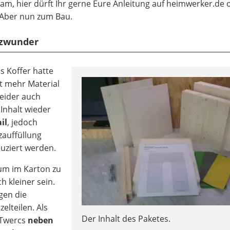
Team, hier dürft Ihr gerne Eure Anleitung auf heimwerker.de 
 Aber nun zum Bau.
atzwunder
s Koffer hatte
t mehr Material
 leider auch
 Inhalt wieder
il
, jedoch
zauffüllung
duziert werden.
aum im Karton zu
h kleiner sein.
gen die
lteilen. Als
Der Inhalt des Paketes.
 Twercs
neben