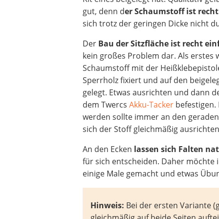
gut, denn d
er Schaumstoff ist recht
sich trotz der geringen Dicke nicht d
Der
Bau der Sitzfläche ist recht ei
kein großes Problem dar. Als erstes 
Schaumstoff mit der Heißklebepisto
Sperrholz fixiert und auf den beigele
gelegt. Etwas ausrichten und dann de
dem Twercs
Akku-Tacker
befestigen.
werden sollte immer an den geraden 
sich der Stoff gleichmäßig ausrichten
An den Ecken
lassen sich Falten na
für sich entscheiden. Daher möchte ic
einige Male gemacht und etwas Übun
Hinweis:
Bei der ersten Variante (
gleichmäßig auf beide Seiten auft