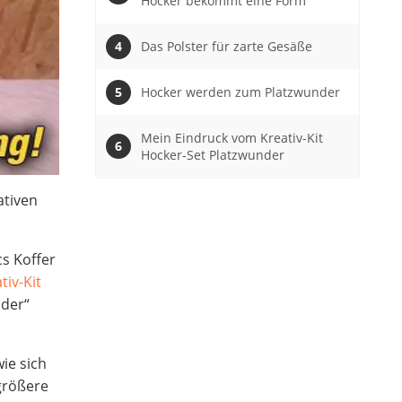
Hocker bekommt eine Form
Das Polster für zarte Gesäße
Hocker werden zum Platzwunder
Mein Eindruck vom Kreativ-Kit
Hocker-Set Platzwunder
ativen
s Koffer
tiv-Kit
nder“
ie sich
größere