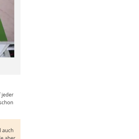
f jeder
 schon
l auch
de aber