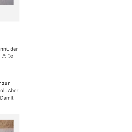
nnt, der
. 🙂 Da
r zur
oll. Aber
 Damit