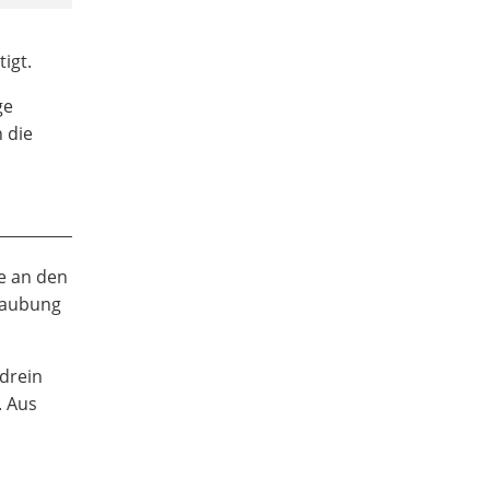
igt.
ge
 die
ke an den
hraubung
drein
. Aus