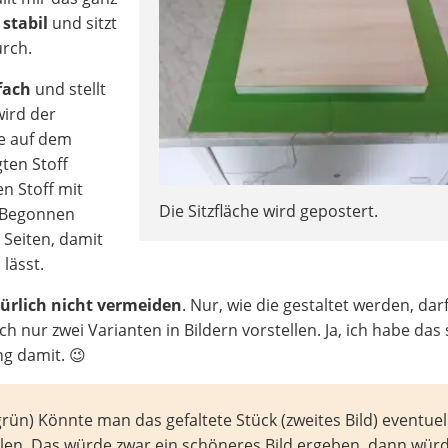
 stabil
und sitzt
urch.
nfach
und stellt
wird der
le auf dem
gten Stoff
n Stoff mit
Die Sitzfläche wird gepostert.
 Begonnen
Seiten, damit
 lässt.
türlich nicht vermeiden
. Nur, wie die gestaltet werden, dar
h nur zwei Varianten in Bildern vorstellen. Ja, ich habe das
g damit. 😉
grün) Könnte man das gefaltete Stück (zweites Bild) eventuel
eilen. Das würde zwar ein schöneres Bild ergeben, dann wür