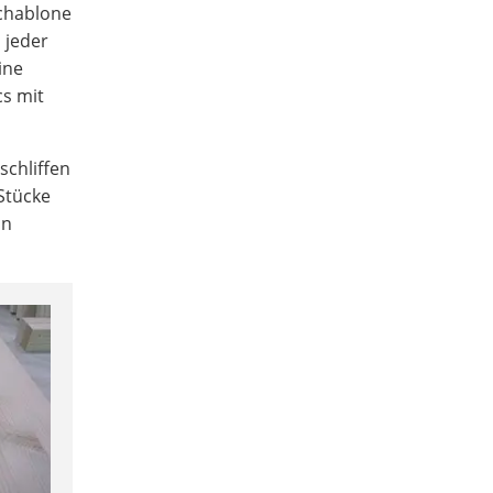
Schablone
n jeder
ine
cs mit
schliffen
 Stücke
on