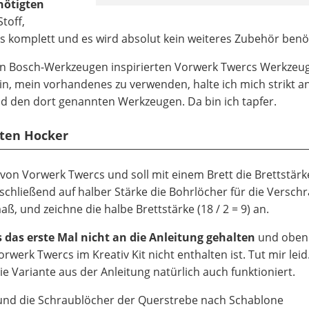
nötigten
Stoff,
s komplett und es wird absolut kein weiteres Zubehör benöt
e von Bosch-Werkzeugen inspirierten Vorwerk Twercs Werkzeu
bin, mein vorhandenes zu verwenden, halte ich mich strikt an
d den dort genannten Werkzeugen. Da bin ich tapfer.
sten Hocker
von Vorwerk Twercs und soll mit einem Brett die Brettstär
schließend auf halber Stärke die Bohrlöcher für die Versc
, und zeichne die halbe Brettstärke (18 / 2 = 9) an.
 das erste Mal nicht an die Anleitung gehalten
und oben
erk Twercs im Kreativ Kit nicht enthalten ist. Tut mir leid
e Variante aus der Anleitung natürlich auch funktioniert.
 und die Schraublöcher der Querstrebe nach Schablone