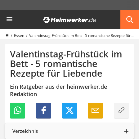
Die beliebtesten Vergleiche nach Kategorie
Heimwerker
Haushalt & Freizeit
Diascanner
Walkie-Talkie Kinder
Essen
Valentinstag-Frühstück im Bett - 5 romantische Rezepte für Liebende
Nachtsichtgerät
Gusseisen Bräter
Valentinstag-Frühstück im
Induktionskochfeld
Bett - 5 romantische
Tischgeschirrspüler
Rezepte für Liebende
Elektronische Dartscheibe
Wildkamera
Wischmopp
Ein Ratgeber aus der heimwerker.de
Beschriftungsgerät
Redaktion
Trinkflasche
Thermokanne
Elektrische Pfeffermühle
Waschsauger
Geflügelschere
Verzeichnis
SUP-Board