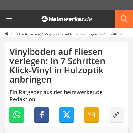
Die beliebtesten Vergleiche nach Kategorie
Heimwerker
Haus & Bau
Außenleuchte mit Kamera
Ozongenerator
Boden & Fliesen
Vinylboden auf Fliesen verlegen: In 7 Schritten Klick-Vinyl in Holzoptik anbringen
Powerbank
Smart-Home-Rauchmelder
Vinylboden auf Fliesen
Schlüsseltresor
verlegen: In 7 Schritten
Überwachungskameras außen
Klick-Vinyl in Holzoptik
Regendusche
Reizstromgerät
anbringen
Infrarot-Thermometer
GPS-Tracker
Ein Ratgeber aus der heimwerker.de
Heizkissen
Redaktion
Digitale Zeitschaltuhr
Paketbriefkasten
Fensterkontaktschalter
Hygrometer
LED-Baustrahler