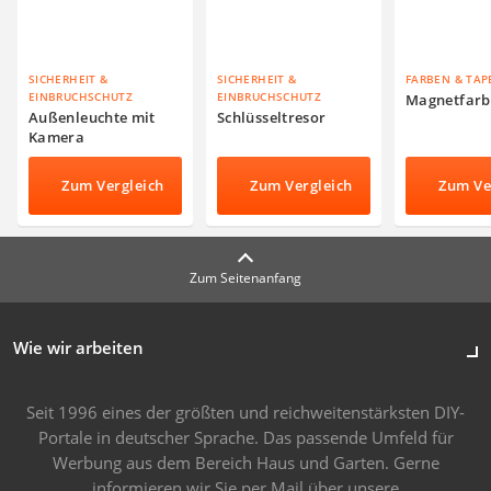
SICHERHEIT &
SICHERHEIT &
FARBEN & TAP
EINBRUCHSCHUTZ
EINBRUCHSCHUTZ
Magnetfarb
Außenleuchte mit
Schlüsseltresor
Kamera
Zum Vergleich
Zum Vergleich
Zum Ve
Zum Seitenanfang
Wie wir arbeiten
Seit 1996 eines der größten und reichweitenstärksten DIY-
Portale in deutscher Sprache. Das passende Umfeld für
Werbung aus dem Bereich Haus und Garten. Gerne
informieren wir Sie
per Mail
über unsere