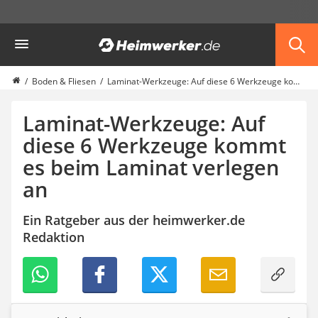
Die beliebtesten Vergleiche nach Kategorie
Heimwerker
Haus & Bau
Außenleuchte mit Kamera
Ozongenerator
Boden & Fliesen
Laminat-Werkzeuge: Auf diese 6 Werkzeuge kommt es beim Laminat verlegen an
Powerbank
Smart-Home-Rauchmelder
Laminat-Werkzeuge: Auf
Schlüsseltresor
diese 6 Werkzeuge kommt
Überwachungskameras außen
es beim Laminat verlegen
Regendusche
Reizstromgerät
an
Infrarot-Thermometer
GPS-Tracker
Ein Ratgeber aus der heimwerker.de
Heizkissen
Redaktion
Digitale Zeitschaltuhr
Paketbriefkasten
Fensterkontaktschalter
Hygrometer
LED-Baustrahler