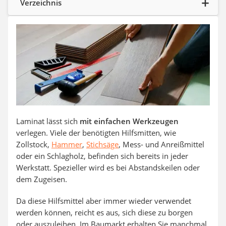
Verzeichnis
Aluleiter
Tiefengrund
LED-Beamer
Video-Türsprechanlage
Laminat lässt sich
mit einfachen Werkzeugen
verlegen. Viele der benötigten Hilfsmitten, wie
Zollstock,
Hammer
,
Stichsäge
, Mess- und Anreißmittel
oder ein Schlagholz, befinden sich bereits in jeder
Werkstatt. Spezieller wird es bei Abstandskeilen oder
dem Zugeisen.
Da diese Hilfsmittel aber immer wieder verwendet
werden können, reicht es aus, sich diese zu borgen
oder auszuleihen. Im Baumarkt erhalten Sie manchmal