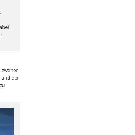
t.
abei
er
 zweiter
t und der
 zu