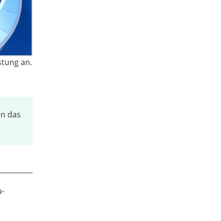
stung an.
nn das
u-