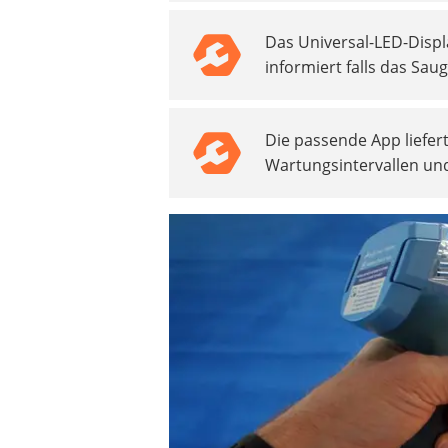
Beschriftungsgerät
Das Universal-LED-Displ
Trinkflasche
informiert falls das Saug
Thermokanne
Elektrische Pfeffermühle
Waschsauger
Die passende App liefer
Geflügelschere
Wartungsintervallen un
SUP-Board
Ferngesteuertes Auto
Subwoofer
Beheizbare Handschuhe