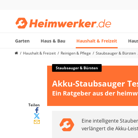
Garten
Haus & Bau
Haushalt & Freizeit
Haus
Die beliebtesten Vergleiche nach Kategorie
Haushalt & Freizeit
Reinigen & Pflege
Staubsauger & Bürsten
Haushalt & Freizeit
Diascanner
Staubsauger & Bürsten
Walkie-Talkie Kinder
Akku-Staubsauger Te
Nachtsichtgerät
Stunt-Scooter
Ein Ratgeber aus der heimw
Gusseisen Bräter
Induktionskochfeld
Teilen
Tischgeschirrspüler
Eine intelligente Staub
Elektronische Dartscheibe
verlängert die Akku-Lei
Wildkamera
Wischmopp