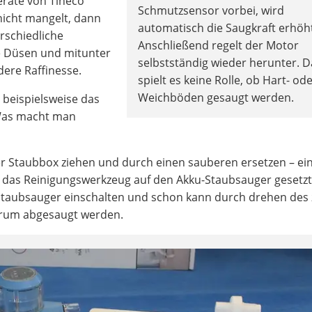
eräte von Tineco
Schmutzsensor vorbei, wird
nicht mangelt, dann
automatisch die Saugkraft erhöh
erschiedliche
Anschließend regelt der Motor
 Düsen und mitunter
selbstständig wieder herunter. D
dere Raffinesse.
spielt es keine Rolle, ob Hart- od
Weichböden gesaugt werden.
1
beispielsweise das
 Was macht man
 der Staubbox ziehen und durch einen sauberen ersetzen – ein
ird das Reinigungswerkzeug auf den Akku-Staubsauger gesetz
 Staubsauger einschalten und schon kann durch drehen des
herum abgesaugt werden.