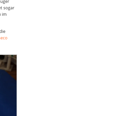
auger
et sogar
u im
die
neco