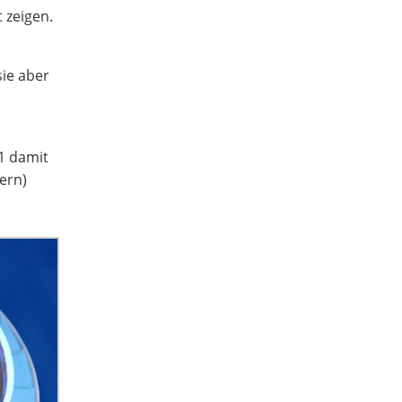
t zeigen.
ie aber
11 damit
ern)