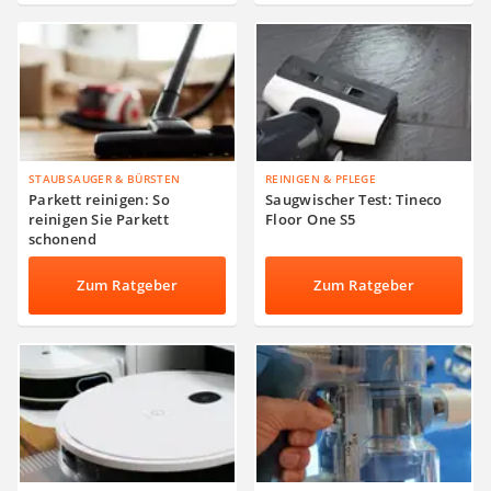
STAUBSAUGER & BÜRSTEN
REINIGEN & PFLEGE
Parkett reinigen: So
Saugwischer Test: Tineco
reinigen Sie Parkett
Floor One S5
schonend
Zum Ratgeber
Zum Ratgeber