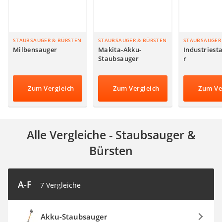
SUP-Board
Ferngesteuertes Auto
Subwoofer
Beheizbare Handschuhe
STAUBSAUGER & BÜRSTEN
STAUBSAUGER & BÜRSTEN
STAUBSAUGER
Milbensauger
Makita-Akku-
Industriest
Staubsauger
r
Zum Vergleich
Zum Vergleich
Zum Ve
Alle Vergleiche - Staubsauger &
Bürsten
A-F
7 Vergleiche
Akku-Staubsauger