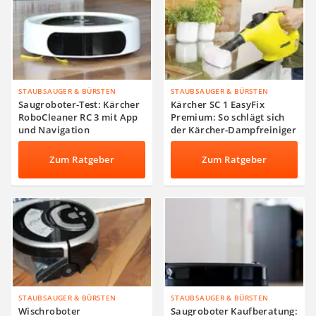
STAUBSAUGER & BÜRSTEN
STAUBSAUGER & BÜRSTEN
Saugroboter-Test: Kärcher
Kärcher SC 1 EasyFix
RoboCleaner RC 3 mit App
Premium: So schlägt sich
und Navigation
der Kärcher-Dampfreiniger
im Test
Zum Ratgeber
Zum Ratgeber
STAUBSAUGER & BÜRSTEN
STAUBSAUGER & BÜRSTEN
Wischroboter
Saugroboter Kaufberatung: