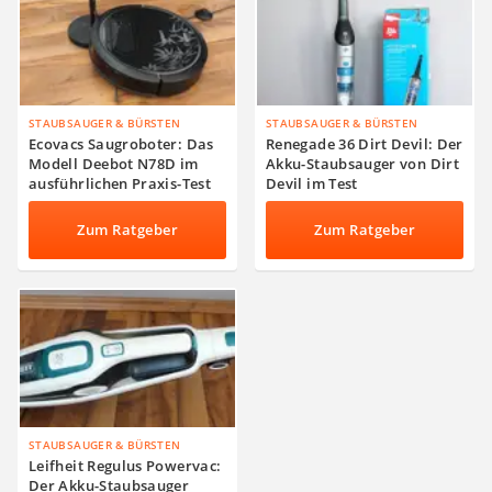
STAUBSAUGER & BÜRSTEN
STAUBSAUGER & BÜRSTEN
Ecovacs Saugroboter: Das
Renegade 36 Dirt Devil: Der
Modell Deebot N78D im
Akku-Staubsauger von Dirt
ausführlichen Praxis-Test
Devil im Test
Zum Ratgeber
Zum Ratgeber
STAUBSAUGER & BÜRSTEN
Leifheit Regulus Powervac:
Der Akku-Staubsauger