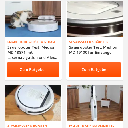
SMART-HOME-GERÄTE & STROM
STAUBSAUGER & BÜRSTEN
Saugroboter Test: Medion
Saugroboter Test: Medion
MD 18871 mit
MD 19100 für Einsteiger
Lasernavigation und Alexa
Zum Ratgeber
Zum Ratgeber
STAUBSAUGER & BÜRSTEN
PFLEGE- & REINIGUNGSMITTEL