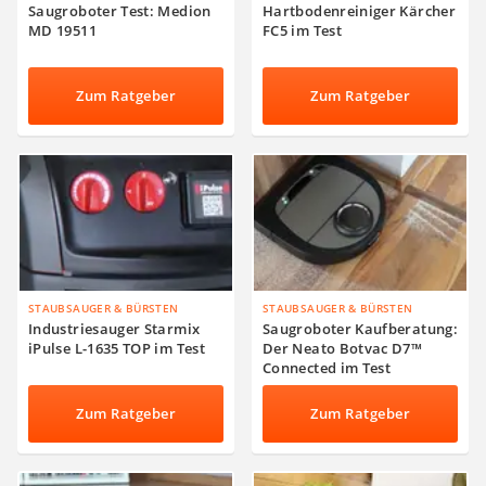
Saugroboter Test: Medion
Hartbodenreiniger Kärcher
MD 19511
FC5 im Test
Zum Ratgeber
Zum Ratgeber
STAUBSAUGER & BÜRSTEN
STAUBSAUGER & BÜRSTEN
Industriesauger Starmix
Saugroboter Kaufberatung:
iPulse L-1635 TOP im Test
Der Neato Botvac D7™
Connected im Test
Zum Ratgeber
Zum Ratgeber