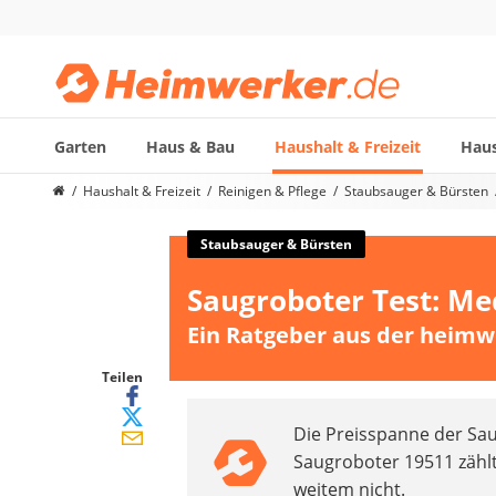
Garten
Haus & Bau
Haushalt & Freizeit
Haus
Die beliebtesten Vergleiche nach Kategorie
Haushalt & Freizeit
Reinigen & Pflege
Staubsauger & Bürsten
Haushalt & Freizeit
Diascanner
Staubsauger & Bürsten
Walkie-Talkie Kinder
Saugroboter Test: M
Nachtsichtgerät
Stunt-Scooter
Ein Ratgeber aus der heimw
Gusseisen Bräter
Induktionskochfeld
Teilen
Tischgeschirrspüler
Die Preisspanne der Sau
Elektronische Dartscheibe
Saugroboter 19511 zählt 
Wildkamera
weitem nicht.
Wischmopp