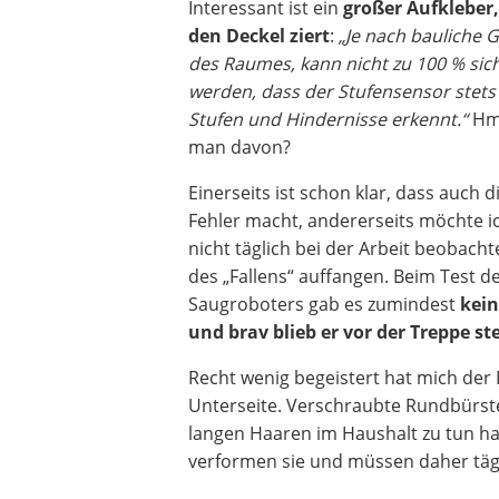
Interessant ist ein
großer Aufkleber,
den Deckel ziert
:
„Je nach bauliche
des Raumes, kann nicht zu 100 % sich
werden, dass der Stufensensor stets
Stufen und Hindernisse erkennt.“
Hmm
man davon?
Einerseits ist schon klar, dass auch 
Fehler macht, andererseits möchte i
nicht täglich bei der Arbeit beobacht
des „Fallens“ auffangen. Beim Test 
Saugroboters gab es zumindest
kei
und brav blieb er vor der Treppe s
Recht wenig begeistert hat mich der B
Unterseite. Verschraubte Rundbürste
langen Haaren im Haushalt zu tun hat
verformen sie und müssen daher tägl