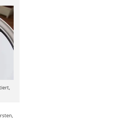
iert,
rsten,