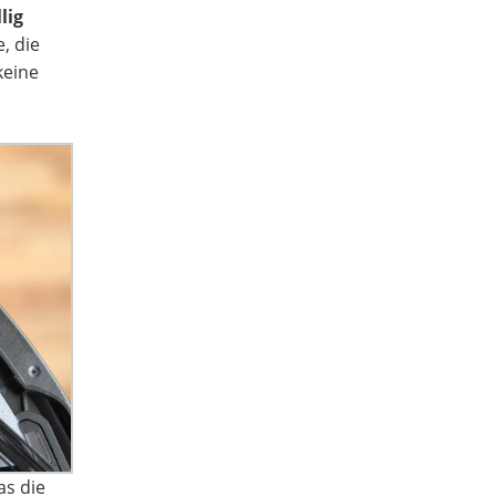
lig
, die
keine
as die