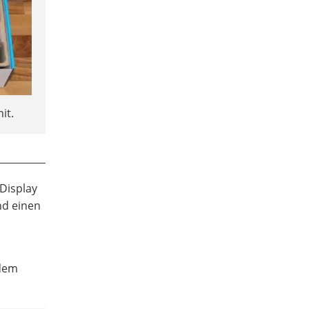
it.
 Display
nd einen
 dem