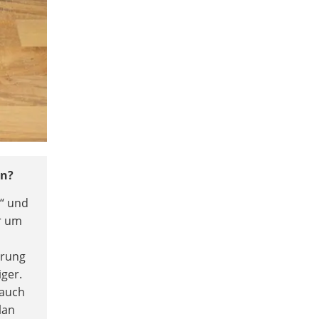
an?
s“ und
er um
erung
iger.
 auch
lan