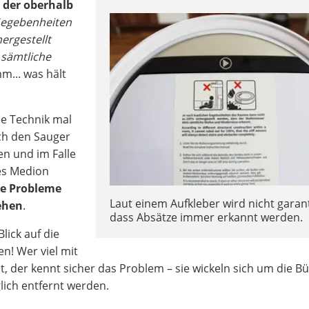
 der oberhalb
 Gegebenheiten
ergestellt
 sämtliche
... was hält
die Technik mal
ch den Sauger
en und im Falle
des Medion
ne Probleme
Laut einem Aufkleber wird nicht garant
tehen
.
dass Absätze immer erkannt werden.
lick auf die
n! Wer viel mit
, der kennt sicher das Problem – sie wickeln sich um die Bü
ich entfernt werden.