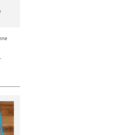
e
hne
-