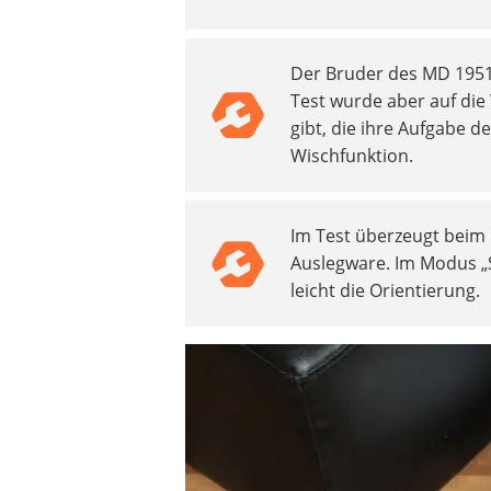
Beschriftungsgerät
Trinkflasche
Der Bruder des MD 1951
Thermokanne
Test wurde aber auf die 
Elektrische Pfeffermühle
gibt, die ihre Aufgabe d
Waschsauger
Wischfunktion.
Geflügelschere
SUP-Board
Ferngesteuertes Auto
Im Test überzeugt beim
Subwoofer
Auslegware. Im Modus „S
Beheizbare Handschuhe
leicht die Orientierung.