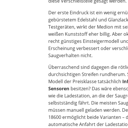
diese Verschleißteile gesagt werden.
Der erste Eindruck ist ein wenig ern
gebürstetem Edelstahl und Glanzlack 
Testgeräten, wirkt der Medion mit s
weißen Kunststoff eher billig. Aber o
recht günstiges Einsteigermodell un
Erscheinung verbessert oder verschl
Saugverhalten nicht.
Überraschend sind dagegen die rötli
durchsichtigen Streifen rundherum. S
Modell der Preisklasse tatsächlich
In
Sensoren
besitzen? Das wäre ebenso 
wie die Ladestation, an die der Saug
selbstständig fährt. Die meisten Sau
müssen manuell geladen werden. D
18600 ermöglicht beide Varianten – d
automatische Anfahrt der Ladestatio