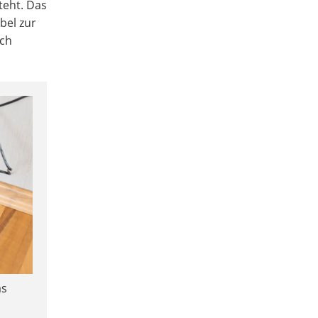
teht. Das
bel zur
ich
as