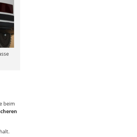
asse
ie beim
icheren
halt.