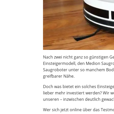
Beschriftungsgerät
Trinkflasche
Thermokanne
Elektrische Pfeffermühle
Waschsauger
Geflügelschere
SUP-Board
Ferngesteuertes Auto
Subwoofer
Nach zwei nicht ganz so günstigen G
Beheizbare Handschuhe
Einsteigermodell, den Medion Saugro
Saugroboter unter so manchem Bod
greifbarer Nähe.
Doch was bietet ein solches Einsteig
lieber mehr investiert werden? Wir 
unseren – inzwischen deutlich gewa
Wer sich jetzt online über das Test