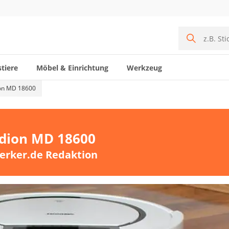
tiere
Möbel & Einrichtung
Werkzeug
ion MD 18600
edion MD 18600
erker.de Redaktion