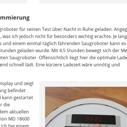
ammierung
groboter für seinen Test über Nacht in Ruhe geladen. Angeg
n
, was ich jedoch nicht für besonders wichtig erachte. Je la
es und einem einmal täglich fahrenden Saugroboter kann es
n Stunden geladen wurde. Mit 4,5 Stunden bewegt sich der M
eten Saugroboter. Offensichtlich liegt hier die optimale Lade
nd schnell lädt. Eine kürzere Ladezeit wäre unnötig und
isplay und zeigt
tung befindet
d kann gestartet
r die
 dem aktuellen
dion MD 18600
ich bei einem