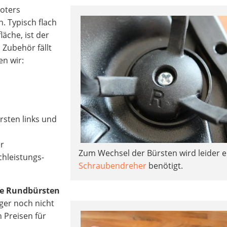
oters
. Typisch flach
äche, ist der
 Zubehör fällt
en wir:
sten links und
er
Zum Wechsel der Bürsten wird leider e
chleistungs-
Schraubendreher
benötigt.
die Rundbürsten
ger noch nicht
n Preisen für