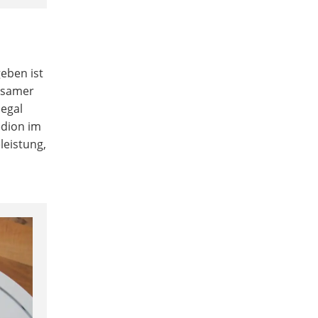
eben ist
ngsamer
 egal
edion im
leistung,