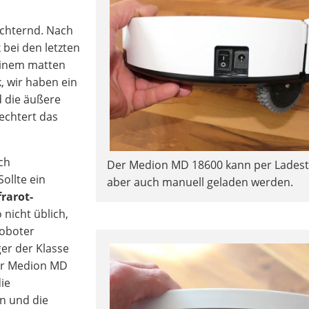
üchternd. Nach
bei den letzten
einem matten
k, wir haben ein
d die äußere
echtert das
ch
Der Medion MD 18600 kann per Ladest
ollte ein
aber auch manuell geladen werden.
frarot-
nicht üblich,
roboter
ger der Klasse
er Medion MD
ie
n und die