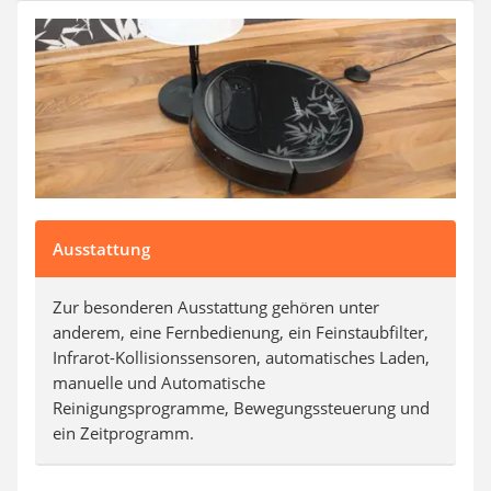
SUP-Board
Ferngesteuertes Auto
Subwoofer
Beheizbare Handschuhe
Ausstattung
Zur besonderen Ausstattung gehören unter
anderem, eine Fernbedienung, ein Feinstaubfilter,
Infrarot-Kollisionssensoren, automatisches Laden,
manuelle und Automatische
Reinigungsprogramme, Bewegungssteuerung und
ein Zeitprogramm.