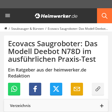
Die beliebtesten Vergleiche nach Kategorie
Heimwerker
Haushalt & Freizeit
Diascanner
Walkie-Talkie Kinder
Staubsauger & Bürsten
Ecovacs Saugroboter: Das Modell Deebot N78D im ausführlichen Praxis-Test
Nachtsichtgerät
Stunt-Scooter
Ecovacs Saugroboter: Das
Gusseisen Bräter
Modell Deebot N78D im
Induktionskochfeld
ausführlichen Praxis-Test
Tischgeschirrspüler
Elektronische Dartscheibe
Wildkamera
Ein Ratgeber aus der heimwerker.de
Wischmopp
Redaktion
Beschriftungsgerät
Trinkflasche
Thermokanne
Elektrische Pfeffermühle
Waschsauger
Verzeichnis
Geflügelschere