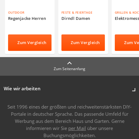
OUTDOOR
FESTE & FEIERTAGE
GRILLEN & KO
Regenjacke Herren
Dirndl Damen
Elektromes
Zum Vergleich
Zum Vergleich
Zum Ve
Zum Seitenanfang
Wie wir arbeiten
Seit 1996 eines der größten und reichweitenstärksten DIY-
Portale in deutscher Sprache. Das passende Umfeld für
Werbung aus dem Bereich Haus und Garten. Gerne
informieren wir Sie
per Mail
über unsere
Buchungsmöglichkeiten.