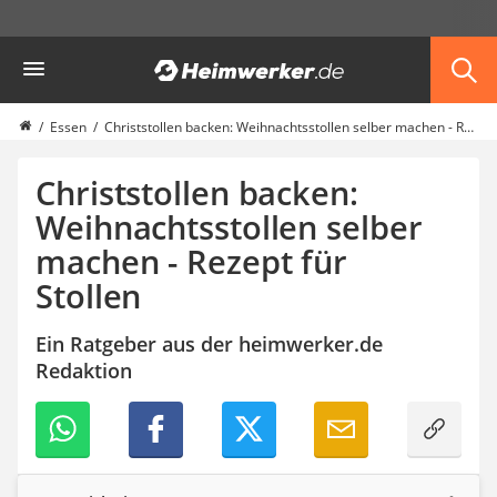
Die beliebtesten Vergleiche nach Kategorie
Heimwerker
Haushalt & Freizeit
Diascanner
Walkie-Talkie Kinder
Essen
Christstollen backen: Weihnachtsstollen selber machen - Rezept für Stollen
Nachtsichtgerät
Stunt-Scooter
Christstollen backen:
Gusseisen Bräter
Weihnachtsstollen selber
Induktionskochfeld
machen - Rezept für
Tischgeschirrspüler
Elektronische Dartscheibe
Stollen
Wildkamera
Wischmopp
Ein Ratgeber aus der heimwerker.de
Beschriftungsgerät
Redaktion
Trinkflasche
Thermokanne
Elektrische Pfeffermühle
Waschsauger
Geflügelschere