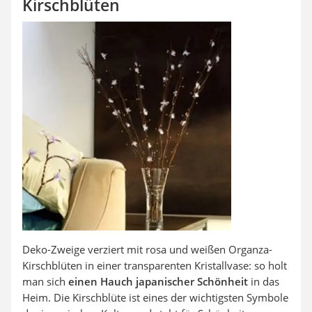
Kirschblüten
SUP-Board
Ferngesteuertes Auto
Subwoofer
Beheizbare Handschuhe
Deko-Zweige verziert mit rosa und weißen Organza-
Kirschblüten in einer transparenten Kristallvase: so holt
man sich
einen Hauch japanischer Schönheit
in das
Heim. Die Kirschblüte ist eines der wichtigsten Symbole