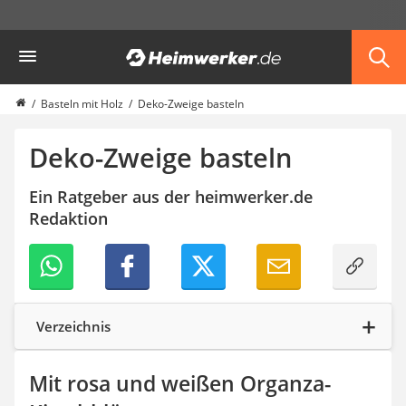
Die beliebtesten Vergleiche nach Kategorie
Heimwerker
Haushalt & Freizeit
Diascanner
Walkie-Talkie Kinder
Basteln mit Holz
Deko-Zweige basteln
Nachtsichtgerät
Stunt-Scooter
Deko-Zweige basteln
Gusseisen Bräter
Induktionskochfeld
Ein Ratgeber aus der heimwerker.de
Tischgeschirrspüler
Redaktion
Elektronische Dartscheibe
Wildkamera
Wischmopp
Beschriftungsgerät
Trinkflasche
Verzeichnis
Thermokanne
Elektrische Pfeffermühle
Waschsauger
Mit rosa und weißen Organza-
Geflügelschere