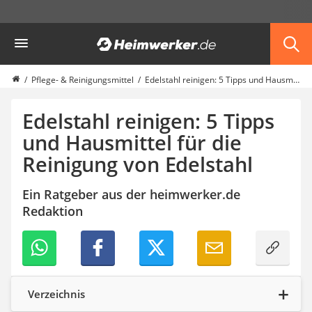
Die beliebtesten Vergleiche nach Kategorie
Heimwerker
Haushalt & Freizeit
Diascanner
Walkie-Talkie Kinder
Pflege- & Reinigungsmittel
Edelstahl reinigen: 5 Tipps und Hausmittel für die Reinigung von Edelstahl
Nachtsichtgerät
Stunt-Scooter
Edelstahl reinigen: 5 Tipps
Gusseisen Bräter
und Hausmittel für die
Induktionskochfeld
Reinigung von Edelstahl
Tischgeschirrspüler
Elektronische Dartscheibe
Wildkamera
Ein Ratgeber aus der heimwerker.de
Wischmopp
Redaktion
Beschriftungsgerät
Trinkflasche
Thermokanne
Elektrische Pfeffermühle
Waschsauger
Verzeichnis
Geflügelschere