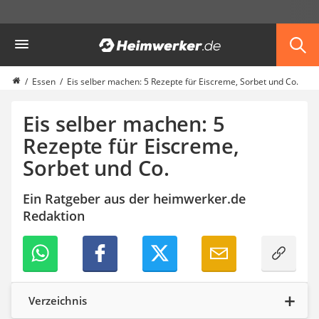
Die beliebtesten Vergleiche nach Kategorie
Heimwerker
Haushalt & Freizeit
Diascanner
Walkie-Talkie Kinder
Essen
Eis selber machen: 5 Rezepte für Eiscreme, Sorbet und Co.
Nachtsichtgerät
Stunt-Scooter
Eis selber machen: 5
Gusseisen Bräter
Rezepte für Eiscreme,
Induktionskochfeld
Sorbet und Co.
Tischgeschirrspüler
Elektronische Dartscheibe
Wildkamera
Ein Ratgeber aus der heimwerker.de
Wischmopp
Redaktion
Beschriftungsgerät
Trinkflasche
Thermokanne
Elektrische Pfeffermühle
Waschsauger
Verzeichnis
Geflügelschere