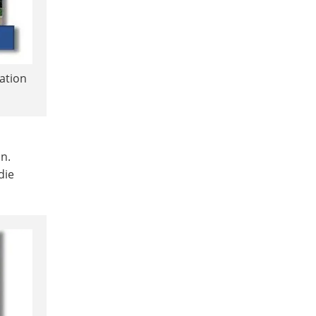
ation
n.
die