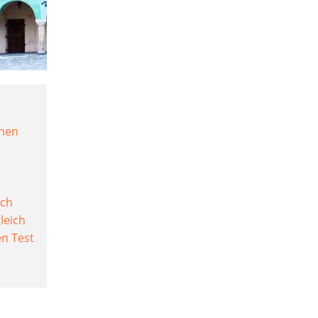
onen
ich
leich
n Test