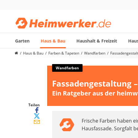
Garten
Haus & Bau
Haushalt & Freizeit
Haus
Die beliebtesten Vergleiche nach Kategorie
Haus & Bau
Farben & Tapeten
Wandfarben
Fassadengestalt
Haus & Bau
Außenleuchte mit Kamera
Wandfarben
Ozongenerator
Fassadengestaltung –
Powerbank
Smart-Home-Rauchmelder
Ein Ratgeber aus der heimw
Schlüsseltresor
Überwachungskameras außen
Teilen
Regendusche
Frische Farben haben ei
Reizstromgerät
Hausfassade. Sorgfalt b
Infrarot-Thermometer
GPS-Tracker