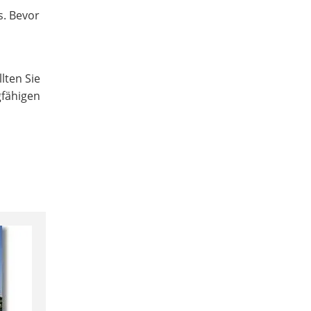
s. Bevor
lten Sie
gfähigen