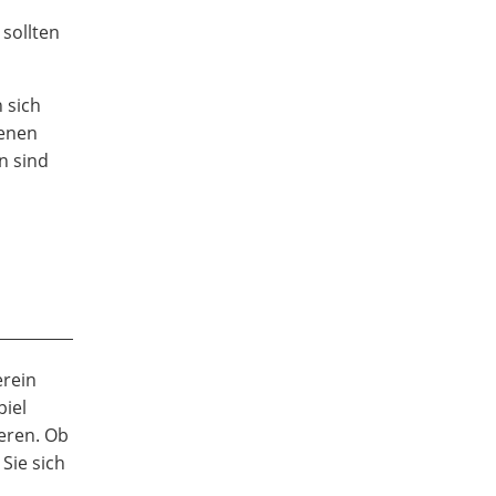
sollten
 sich
denen
n sind
erein
piel
eren. Ob
Sie sich