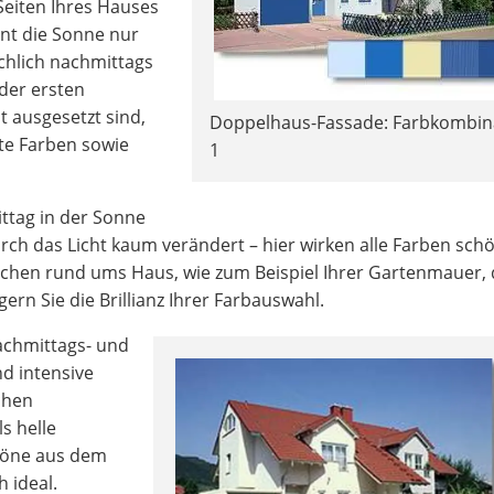
Seiten Ihres Hauses
int die Sonne nur
hlich nachmittags
der ersten
t ausgesetzt sind,
Doppelhaus-Fassade: Farbkombin
te Farben sowie
1
ttag in der Sonne
rch das Licht kaum verändert – hier wirken alle Farben schö
ächen rund ums Haus, wie zum Beispiel Ihrer Gartenmauer, 
gern Sie die Brillianz Ihrer Farbauswahl.
achmittags- und
d intensive
ichen
s helle
btöne aus dem
h ideal.