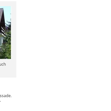
auch
assade.
r