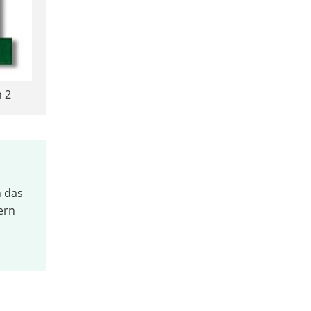
 2
n das
ern