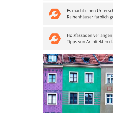
Heizkissen
Es macht einen Untersch
Digitale Zeitschaltuhr
Reihenhäuser farblich 
Paketbriefkasten
Fensterkontaktschalter
Hygrometer
Holzfassaden verlangen 
LED-Baustrahler
Tipps von Architekten da
Aluleiter
Tiefengrund
LED-Beamer
Video-Türsprechanlage