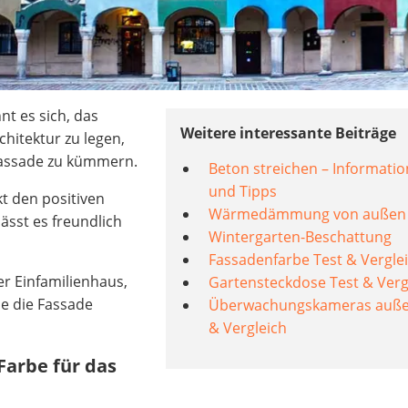
t es sich, das
Weitere interessante Beiträge
hitektur zu legen,
fassade zu kümmern.
Beton streichen – Informati
und Tipps
t den positiven
Wärmedämmung von außen
ässt es freundlich
Wintergarten-Beschattung
Fassadenfarbe Test & Vergle
er Einfamilienhaus,
Gartensteckdose Test & Verg
ie die Fassade
Überwachungskameras auße
& Vergleich
Farbe für das