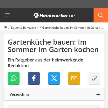
Die beliebtesten Vergleiche nach Kategorie
Heimwerker
Haus & Bau
Außenleuchte mit Kamera
Ozongenerator
Bauen & Renovieren
Gartenküche bauen: Im Sommer im Garten kochen
Powerbank
Smart-Home-Rauchmelder
Gartenküche bauen: Im
Schlüsseltresor
Sommer im Garten kochen
Überwachungskameras außen
Regendusche
Ein Ratgeber aus der heimwerker.de
Reizstromgerät
Redaktion
Infrarot-Thermometer
GPS-Tracker
Heizkissen
Digitale Zeitschaltuhr
Paketbriefkasten
Fensterkontaktschalter
Verzeichnis
Hygrometer
LED-Baustrahler