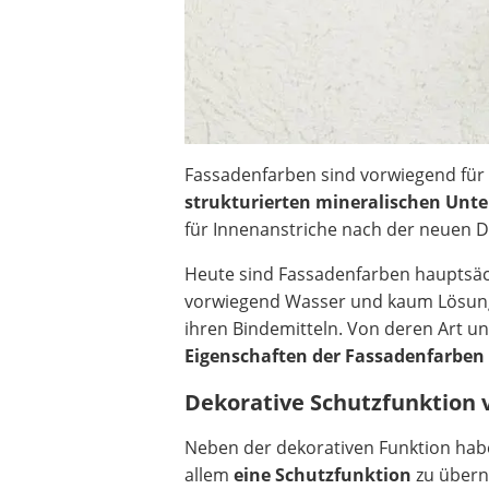
Heizkissen
Digitale Zeitschaltuhr
Paketbriefkasten
Fensterkontaktschalter
Hygrometer
LED-Baustrahler
Fassadenfarben sind vorwiegend für
Aluleiter
strukturierten mineralischen Unt
Tiefengrund
für Innenanstriche nach der neuen D
LED-Beamer
Video-Türsprechanlage
Heute sind Fassadenfarben hauptsäch
vorwiegend Wasser und kaum Lösungsmi
ihren Bindemitteln. Von deren Art 
Eigenschaften der Fassadenfarben
Dekorative Schutzfunktion
Neben der dekorativen Funktion hab
allem
eine Schutzfunktion
zu übern