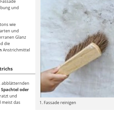
r Fassade
 Übung und
tons wie
Garten und
erranen Glanz
nd die
n
Anstrichmittel
trichs
, abblätternden
m
Spachtel oder
ratzt und
d meist das
1. Fassade reinigen