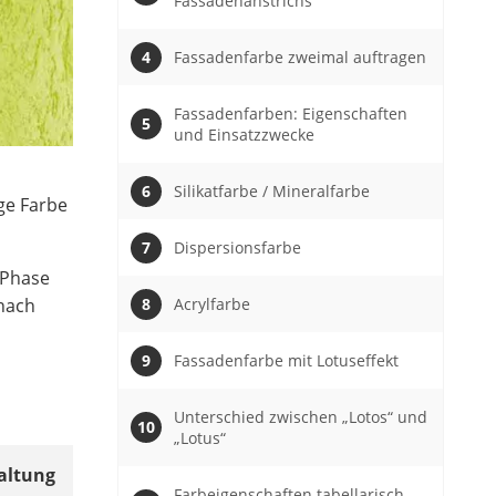
Fassadenanstrichs
Fassadenfarbe zweimal auftragen
Fassadenfarben: Eigenschaften
und Einsatzzwecke
Silikatfarbe / Mineralfarbe
ge Farbe
Dispersionsfarbe
 Phase
Acrylfarbe
 nach
Fassadenfarbe mit Lotuseffekt
Unterschied zwischen „Lotos“ und
„Lotus“
taltung
Farbeigenschaften tabellarisch