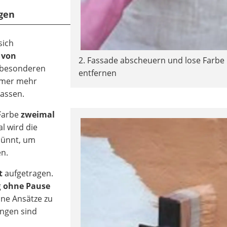
gen
sich
s von
2. Fassade abscheuern und lose Farbe
 besonderen
entfernen
immer mehr
assen.
 Farbe
zweimal
l wird die
ünnt, um
n.
t
aufgetragen.
g
ohne Pause
ine Ansätze zu
ingen sind