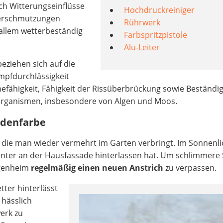
ch Witterungseinflüsse
Hochdruckreiniger
verschmutzungen
Rührwerk
allem wetterbeständig
Farbspritzpistole
Alu-Leiter
eziehen sich auf die
pfdurchlässigkeit
efähigkeit, Fähigkeit der Rissüberbrückung sowie Beständig
rganismen, insbesondere von Algen und Moos.
adenfarbe
, die man wieder vermehrt im Garten verbringt. Im Sonnenli
Winter an der Hausfassade hinterlassen hat. Um schlimmere
igenheim
regelmäßig einen neuen Anstrich
zu verpassen.
ter hinterlässt
 hässlich
erk zu