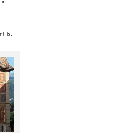
die
t, ist