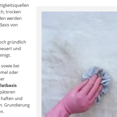
tigkeitsquellen
ch, trocken
llen werden
Basis von
och gründlich
cheuert und
inigt.
 sowie bei
mmel oder
ner
latbasis
späteren
 haften und
en. Grundierung
en.