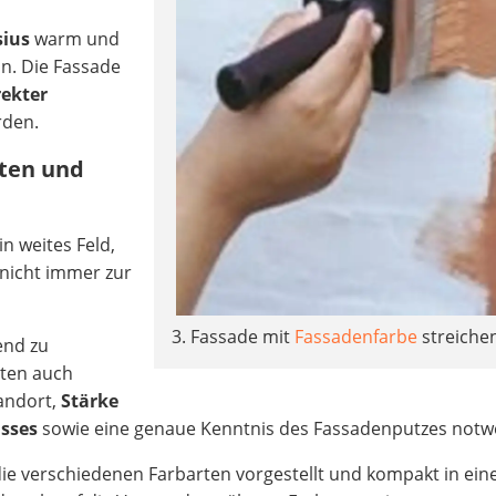
sius
warm und
n. Die Fassade
rekter
rden.
ften und
n weites Feld,
nicht immer zur
3. Fassade mit
Fassadenfarbe
streiche
end zu
rten auch
andort,
Stärke
usses
sowie eine genaue Kenntnis des Fassadenputzes notw
die verschiedenen Farbarten vorgestellt und kompakt in ein