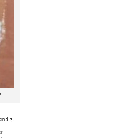
n
endig.
er