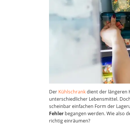
Beschriftungsgerät
Trinkflasche
Thermokanne
Elektrische Pfeffermühle
Waschsauger
Geflügelschere
SUP-Board
Ferngesteuertes Auto
Subwoofer
Beheizbare Handschuhe
Der
Kühlschrank
dient der längeren 
unterschiedlicher Lebensmittel. Doch
scheinbar einfachen Form der Lage
Fehler
begangen werden. Wie also d
richtig einräumen?