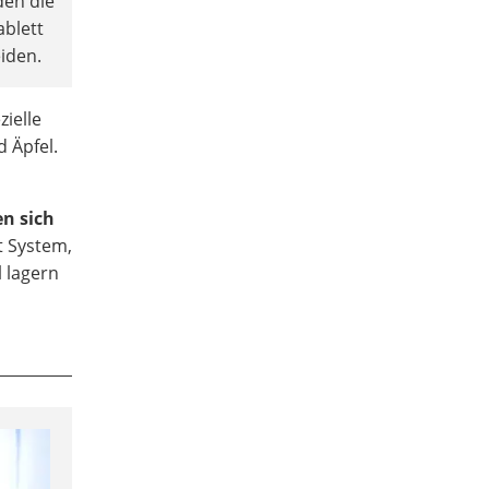
den die
ablett
iden.
ielle
 Äpfel.
en sich
t System,
 lagern