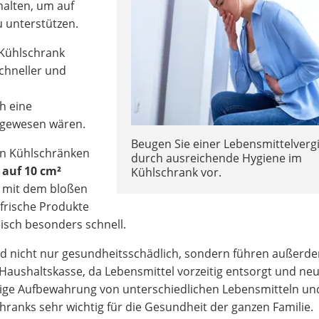
 halten, um auf
u unterstützen.
Kühlschrank
chneller und
u
ch eine
 gewesen wären.
Beugen Sie einer Lebensmittelverg
in Kühlschränken
durch ausreichende Hygiene im
 auf 10 cm²
Kühlschrank vor.
d mit dem bloßen
 frische Produkte
isch besonders schnell.
nd nicht nur gesundheitsschädlich, sondern führen außerd
ushaltskasse, da Lebensmittel vorzeitig entsorgt und neu
tige Aufbewahrung von unterschiedlichen Lebensmitteln un
ranks sehr wichtig für die Gesundheit der ganzen Familie.