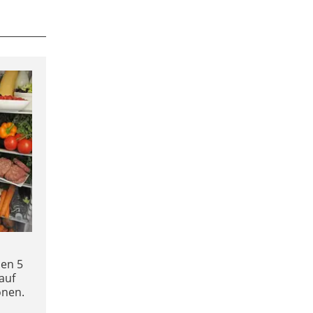
den 5
auf
onen.