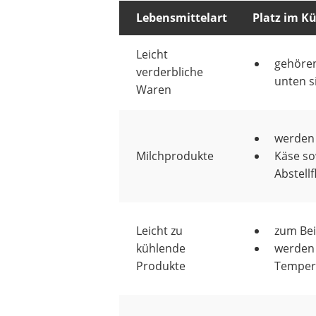
Lebensmittelart
Platz im K
Leicht
gehören
verderbliche
unten s
Waren
werden 
Milchprodukte
Käse so
Abstell
Leicht zu
zum Bei
kühlende
werden 
Produkte
Temper