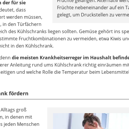
Früchte gelangen. Alternativ wer
 der für sie
Früchte nebeneinander auf ein T
deutet, dass
gelegt, um Druckstellen zu verme
gert werden müssen,
, in den Türfächern
ch des Kühlschranks liegen sollten. Gemüse gehört ins spez
stimmte Fruchtkombinationen zu vermeiden, etwa Kiwis und
nicht in den Kühlschrank.
, denn
die meisten Krankheitserreger im Haushalt befind
nserer Anleitung rund ums Kühlschrank richtig einräumen mi
eitigen und welche Rolle die Temperatur beim Lebensmittel
ank fördern
Alltags groß
n, in denen mit
nes jeden Menschen