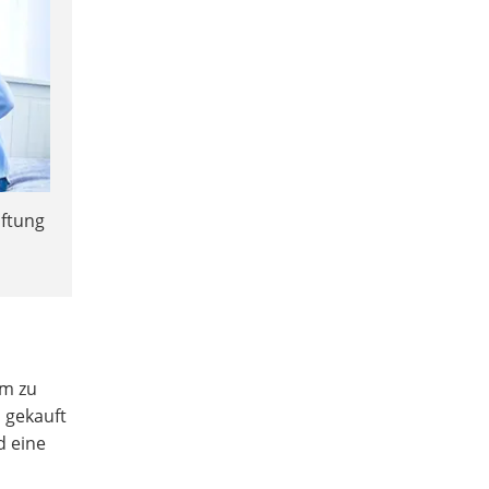
iftung
em zu
 gekauft
d eine