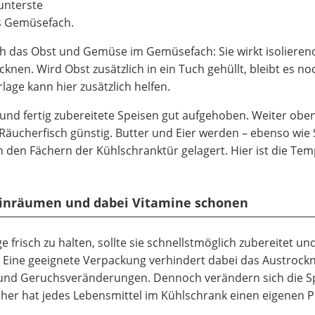
 unterste
as Gemüsefach.
uch das Obst und Gemüse im Gemüsefach: Sie wirkt isoliere
knen. Wird Obst zusätzlich in ein Tuch gehüllt, bleibt es no
lage kann hier zusätzlich helfen.
nd fertig zubereitete Speisen gut aufgehoben. Weiter oben 
Räucherfisch günstig. Butter und Eier werden – ebenso wie
n den Fächern der Kühlschranktür gelagert. Hier ist die Te
g einräumen und dabei Vitamine schonen
risch zu halten, sollte sie schnellstmöglich zubereitet und
n. Eine geeignete Verpackung verhindert dabei das Austrock
und Geruchsveränderungen. Dennoch verändern sich die S
her hat jedes Lebensmittel im Kühlschrank einen eigenen Pl