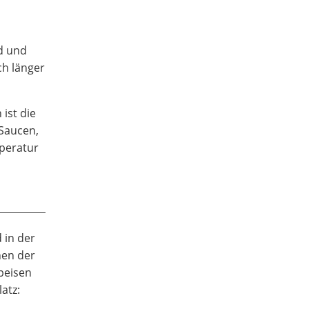
nd und
ch länger
ist die
 Saucen,
mperatur
 in der
nen der
peisen
atz: