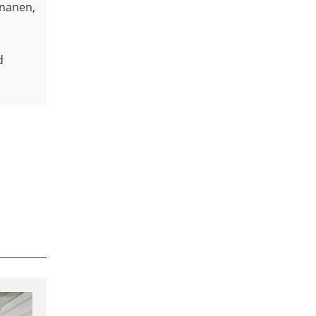
ananen,
d