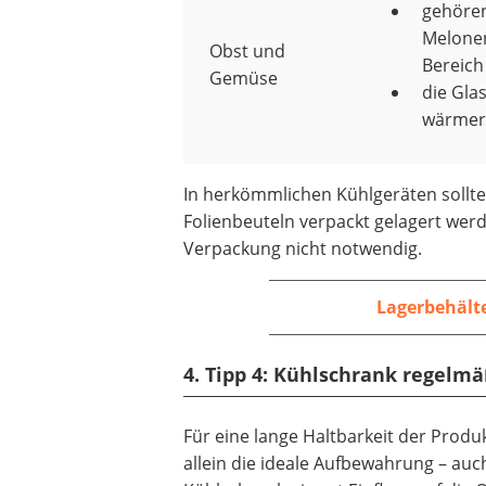
gehören
Melonen
Obst und
Bereich
Gemüse
die Glas
wärmer 
In herkömmlichen Kühlgeräten sollt
Folienbeuteln verpackt gelagert wer
Verpackung nicht notwendig.
Lagerbehält
4. Tipp 4: Kühlschrank regelm
Für eine lange Haltbarkeit der Produk
allein die ideale Aufbewahrung – auc