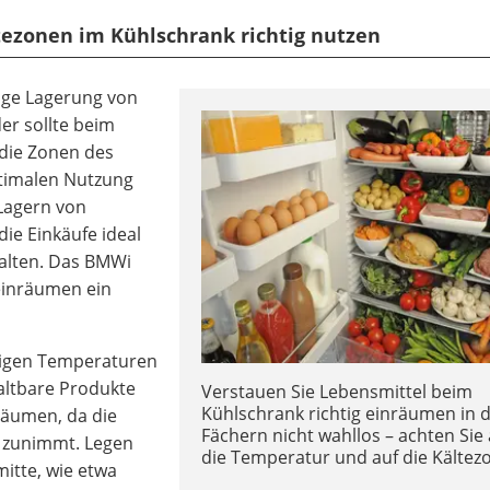
ltezonen im Kühlschrank richtig nutzen
ige Lagerung von
er sollte beim
 die Zonen des
ptimalen Nutzung
Lagern von
ie Einkäufe ideal
halten. Das BMWi
einräumen ein
rigen Temperaturen
haltbare Produkte
Verstauen Sie Lebensmittel beim
Kühlschrank richtig einräumen in 
räumen, da die
Fächern nicht wahllos – achten Sie 
n zunimmt. Legen
die Temperatur und auf die Kältez
mitte, wie etwa