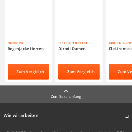
OUTDOOR
FESTE & FEIERTAGE
GRILLEN & KO
Regenjacke Herren
Dirndl Damen
Elektromes
Zum Vergleich
Zum Vergleich
Zum Ve
Zum Seitenanfang
Wie wir arbeiten