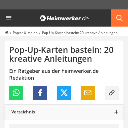
Die beliebtesten Vergleiche nach Kategorie
Heimwerker
Haushalt & Freizeit
Diascanner
Walkie-Talkie Kinder
Papier & Malen
Pop-Up-Karten basteln: 20 kreative Anleitungen
Nachtsichtgerät
Stunt-Scooter
Pop-Up-Karten basteln: 20
Gusseisen Bräter
kreative Anleitungen
Induktionskochfeld
Tischgeschirrspüler
Ein Ratgeber aus der heimwerker.de
Elektronische Dartscheibe
Redaktion
Wildkamera
Wischmopp
Beschriftungsgerät
Trinkflasche
Thermokanne
Elektrische Pfeffermühle
Verzeichnis
Waschsauger
Geflügelschere