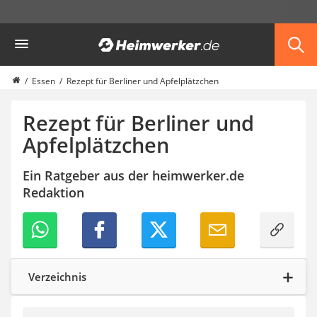
Die beliebtesten Vergleiche nach Kategorie
Heimwerker
Haushalt & Freizeit
Diascanner
Walkie-Talkie Kinder
Essen
Rezept für Berliner und Apfelplätzchen
Nachtsichtgerät
Stunt-Scooter
Rezept für Berliner und
Gusseisen Bräter
Apfelplätzchen
Induktionskochfeld
Tischgeschirrspüler
Ein Ratgeber aus der heimwerker.de
Elektronische Dartscheibe
Redaktion
Wildkamera
Wischmopp
Beschriftungsgerät
Trinkflasche
Thermokanne
Elektrische Pfeffermühle
Verzeichnis
Waschsauger
Geflügelschere