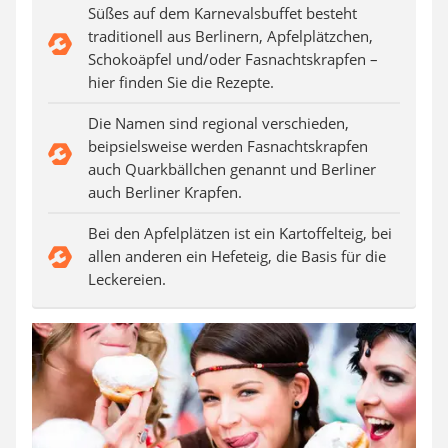
SUP-Board
Süßes auf dem Karnevalsbuffet besteht
Ferngesteuertes Auto
traditionell aus Berlinern, Apfelplätzchen,
Subwoofer
Schokoäpfel und/oder Fasnachtskrapfen –
Beheizbare Handschuhe
hier finden Sie die Rezepte.
Die Namen sind regional verschieden,
beipsielsweise werden Fasnachtskrapfen
auch Quarkbällchen genannt und Berliner
auch Berliner Krapfen.
Bei den Apfelplätzen ist ein Kartoffelteig, bei
allen anderen ein Hefeteig, die Basis für die
Leckereien.