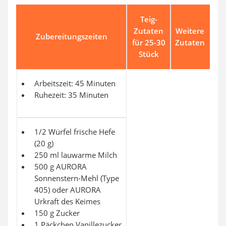
Teig-
Zutaten
Weitere
Zubereitungszeiten
für 25-30
Zutaten
Stück
Arbeitszeit: 45 Minuten
Ruhezeit: 35 Minuten
1/2 Würfel frische Hefe
(20 g)
250 ml lauwarme Milch
500 g AURORA
Sonnenstern-Mehl (Type
405) oder AURORA
Urkraft des Keimes
150 g Zucker
1 Päckchen Vanillezucker