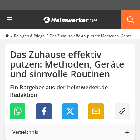
Die beliebtesten Vergleiche nach Kategorie
Heimwerker
Haushalt & Freizeit
Diascanner
Walkie-Talkie Kinder
Reinigen & Pflege
Das Zuhause effektiv putzen: Methoden, Geräte und sinnvolle Routinen
Nachtsichtgerät
Stunt-Scooter
Das Zuhause effektiv
Gusseisen Bräter
putzen: Methoden, Geräte
Induktionskochfeld
und sinnvolle Routinen
Tischgeschirrspüler
Elektronische Dartscheibe
Wildkamera
Ein Ratgeber aus der heimwerker.de
Wischmopp
Redaktion
Beschriftungsgerät
Trinkflasche
Thermokanne
Elektrische Pfeffermühle
Waschsauger
Verzeichnis
Geflügelschere