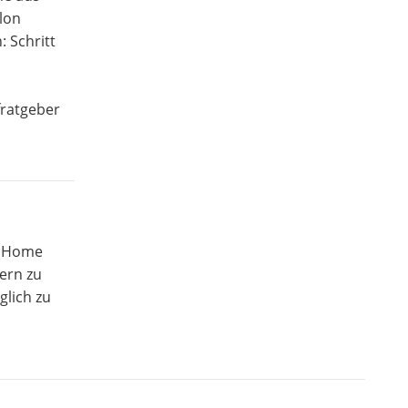
llon
: Schritt
fratgeber
n Home
ern zu
glich zu