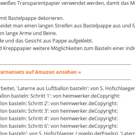
or weißes Transparentpapier verwendet werden, damit das M
 mit Bastelpappe dekorieren.
idet man einen langen Streifen aus Bastelpappe aus und fa
en lange Arme und Beine.
 und das Gesicht aus Pappe aufgeklebt.
Krepppapier weitere Möglichkeiten zum Basteln einer indi
ternensets auf Amazon ansehen »
eitet, 'Laterne aus Luftballon basteln': von S. Hofschlaeger
ballon basteln: Schritt 1': von heimwerker.deCopyright:
lon basteln: Schritt 2': von heimwerker.deCopyright:
lon basteln: Schritt 3': von heimwerker.deCopyright:
lon basteln: Schritt 4': von heimwerker.deCopyright:
lon basteln: Schritt 6': von heimwerker.deCopyright:
on basteln': von S. Hofschlaeger / pixelio.de(Pixelio), 'Late