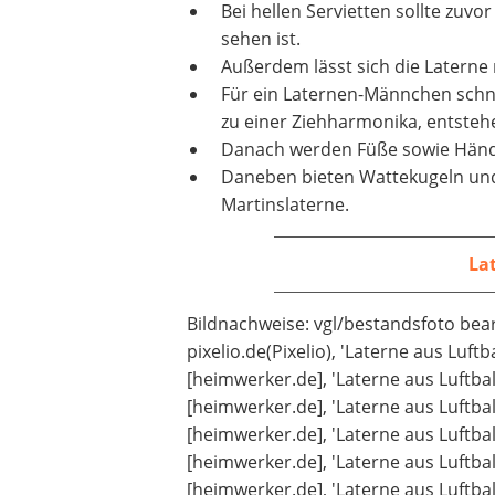
Bei hellen Servietten sollte zuv
sehen ist.
Außerdem lässt sich die Laterne
Für ein Laternen-Männchen schne
zu einer Ziehharmonika, entsteh
Danach werden Füße sowie Hände
Daneben bieten Wattekugeln und 
Martinslaterne.
La
Bildnachweise: vgl/bestandsfoto bearb
pixelio.de(Pixelio), 'Laterne aus Luft
[heimwerker.de], 'Laterne aus Luftbal
[heimwerker.de], 'Laterne aus Luftbal
[heimwerker.de], 'Laterne aus Luftbal
[heimwerker.de], 'Laterne aus Luftbal
[heimwerker.de], 'Laterne aus Luftball