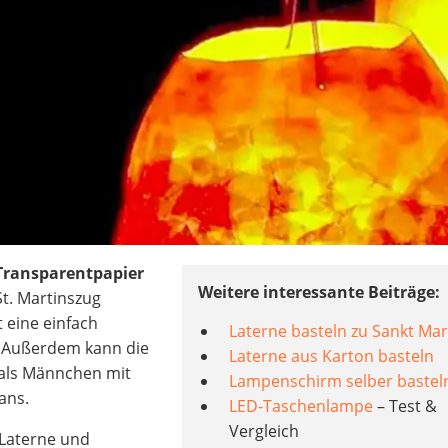
ransparentpapier
Weitere interessante Beiträge:
St. Martinszug
t eine einfach
Laterne basteln zu Sankt Mar
. Außerdem kann die
Laterne aus Karton basteln
. als Männchen mit
Lampenschirm selber bastel
ans.
LED-Taschenlampe
– Test &
Vergleich
 Laterne und