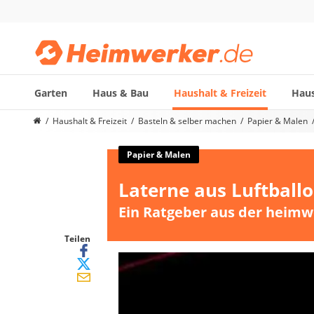
Garten
Haus & Bau
Haushalt & Freizeit
Haus
Die beliebtesten Vergleiche nach Kategorie
Haushalt & Freizeit
Basteln & selber machen
Papier & Malen
Haushalt & Freizeit
Diascanner
Papier & Malen
Walkie-Talkie Kinder
Laterne aus Luftballo
Nachtsichtgerät
Stunt-Scooter
Ein Ratgeber aus der heimw
Gusseisen Bräter
Induktionskochfeld
Teilen
Tischgeschirrspüler
Elektronische Dartscheibe
Wildkamera
Wischmopp