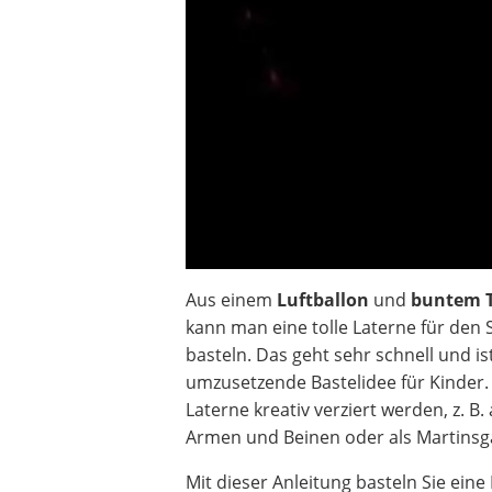
Beschriftungsgerät
Trinkflasche
Thermokanne
Elektrische Pfeffermühle
Waschsauger
Geflügelschere
SUP-Board
Ferngesteuertes Auto
Subwoofer
Beheizbare Handschuhe
Aus einem
Luftballon
und
buntem T
kann man eine tolle Laterne für den 
basteln. Das geht sehr schnell und is
umzusetzende Bastelidee für Kinder
Laterne kreativ verziert werden, z. B
Armen und Beinen oder als Martinsg
Mit dieser Anleitung basteln Sie eine