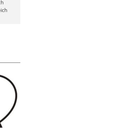
ch
eich