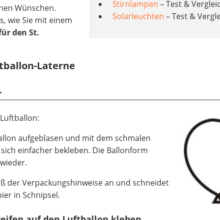
Stirnlampen
– Test & Verglei
genen Wünschen.
Solarleuchten
– Test & Vergl
, wie Sie mit einem
ür den St.
ftballon-Laterne
.
Luftballon:
tballon aufgeblasen und mit dem schmalen
er sich einfacher bekleben. Die Ballonform
 wieder.
ß der Verpackungshinweise an und schneidet
er in Schnipsel.
reifen auf den Luftballon kleben