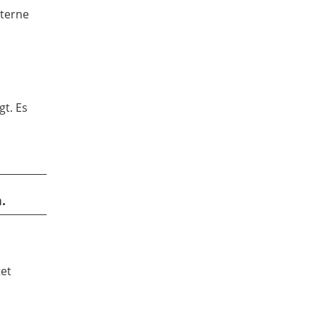
aterne
t. Es
.
tet