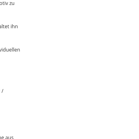
otiv zu
ltet ihn
viduellen
 /
rne aus