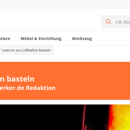
tiere
Möbel & Einrichtung
Werkzeug
Laterne aus Luftballon basteln
n basteln
erker.de Redaktion