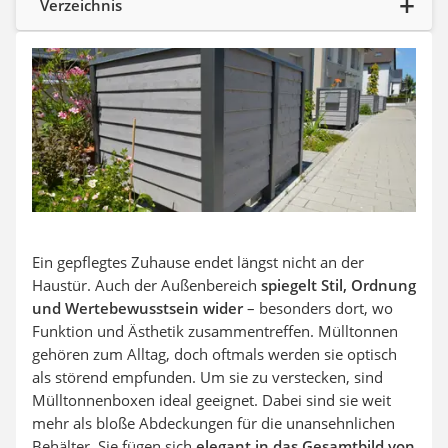
Verzeichnis
SUP-Board
Ferngesteuertes Auto
Subwoofer
Beheizbare Handschuhe
Ein gepflegtes Zuhause endet längst nicht an der
Haustür. Auch der Außenbereich
spiegelt Stil, Ordnung
und Wertebewusstsein wider
– besonders dort, wo
Funktion und Ästhetik zusammentreffen. Mülltonnen
gehören zum Alltag, doch oftmals werden sie optisch
als störend empfunden. Um sie zu verstecken, sind
Mülltonnenboxen ideal geeignet. Dabei sind sie weit
mehr als bloße Abdeckungen für die unansehnlichen
Behälter. Sie fügen sich
elegant in das Gesamtbild von