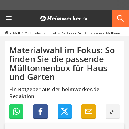
Die beliebtesten Vergleiche nach Kategorie
Heimwerker
Haushalt & Freizeit
Diascanner
Walkie-Talkie Kinder
Müll
Materialwahl im Fokus: So finden Sie die passende Mülltonnenbox für Haus und Garten
Nachtsichtgerät
Stunt-Scooter
Materialwahl im Fokus: So
Gusseisen Bräter
finden Sie die passende
Induktionskochfeld
Mülltonnenbox für Haus
Tischgeschirrspüler
Elektronische Dartscheibe
und Garten
Wildkamera
Wischmopp
Ein Ratgeber aus der heimwerker.de
Beschriftungsgerät
Redaktion
Trinkflasche
Thermokanne
Elektrische Pfeffermühle
Waschsauger
Geflügelschere