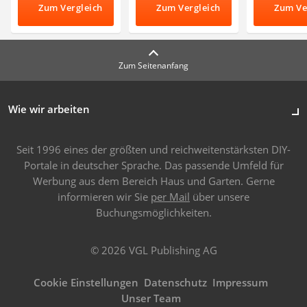
Zum Vergleich
Zum Vergleich
Zum Ve
Zum Seitenanfang
Wie wir arbeiten
Seit 1996 eines der größten und reichweitenstärksten DIY-
Portale in deutscher Sprache. Das passende Umfeld für
Werbung aus dem Bereich Haus und Garten. Gerne
informieren wir Sie
per Mail
über unsere
Buchungsmöglichkeiten.
© 2026 VGL Publishing AG
Cookie Einstellungen
Datenschutz
Impressum
Unser Team