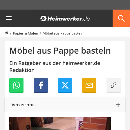
Die beliebtesten Vergleiche nach Kategorie
Heimwerker
Haushalt & Freizeit
Diascanner
Walkie-Talkie Kinder
Papier & Malen
Möbel aus Pappe basteln
Nachtsichtgerät
Stunt-Scooter
Möbel aus Pappe basteln
Gusseisen Bräter
Induktionskochfeld
Ein Ratgeber aus der heimwerker.de
Tischgeschirrspüler
Redaktion
Elektronische Dartscheibe
Wildkamera
Wischmopp
Beschriftungsgerät
Trinkflasche
Verzeichnis
Thermokanne
Elektrische Pfeffermühle
Waschsauger
Geflügelschere