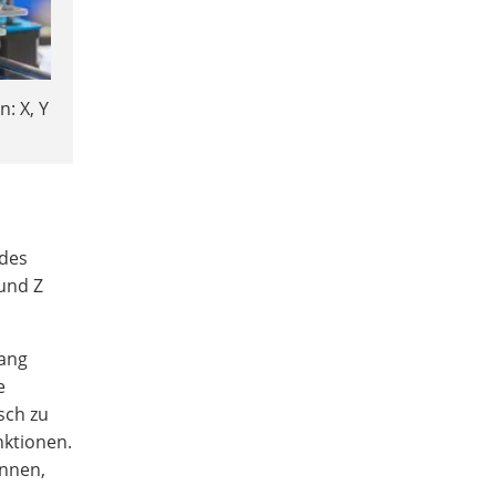
n: X, Y
 des
 und Z
gang
e
sch zu
nktionen.
önnen,