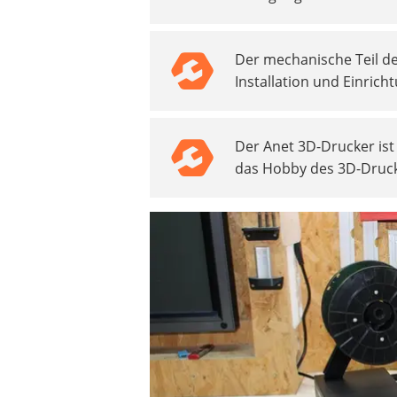
Beschriftungsgerät
Trinkflasche
Der mechanische Teil de
Thermokanne
Installation und Einric
Elektrische Pfeffermühle
Waschsauger
Geflügelschere
Der Anet 3D-Drucker ist 
SUP-Board
das Hobby des 3D-Druck
Ferngesteuertes Auto
Subwoofer
Beheizbare Handschuhe