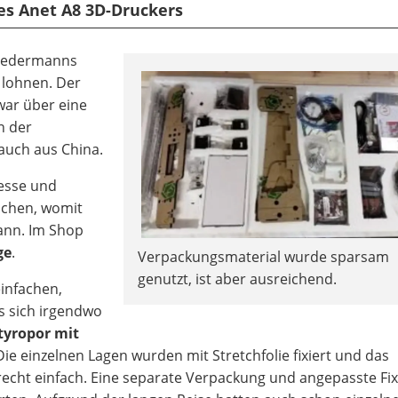
es Anet A8 3D-Druckers
t jedermanns
n lohnen. Der
war über eine
n der
auch aus China.
esse und
ochen, womit
ann. Im Shop
ge
.
Verpackungsmaterial wurde sparsam
genutzt, ist aber ausreichend.
infachen,
s sich irgendwo
tyropor mit
ie einzelnen Lagen wurden mit Stretchfolie fixiert und das
echt einfach. Eine separate Verpackung und angepasste Fi