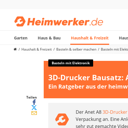
Garten
Haus & Bau
Haushalt & Freizeit
Haus
Die beliebtesten Vergleiche nach Kategorie
Haushalt & Freizeit
Basteln & selber machen
Basteln mit Elekt
Haushalt & Freizeit
Diascanner
Basteln mit Elektronik
Walkie-Talkie Kinder
3D-Drucker Bausatz: 
Nachtsichtgerät
Stunt-Scooter
Ein Ratgeber aus der heimw
Gusseisen Bräter
Induktionskochfeld
Teilen
Tischgeschirrspüler
Der Anet A8
3D-Drucker
Elektronische Dartscheibe
Verpackung an. Eine Anle
Wildkamera
sehr gut gemachte Vide
Wischmopp