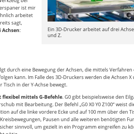
Werkzeug bei
erspaner ist mir
hnlich arbeitet
eits sagt,
Ein 3D-Drucker arbeitet auf drei Achse
i Achsen
:
und Z.
lgt durch eine Bewegung der Achsen, die mittels Verfahren
folgen kann. Im Falle des 3D-Druckers werden die Achsen X
 Tisch in der Y-Achse bewegt.
flexibel mittels G-Befehle
. G0 gibt beispielsweise den Eil
chub mit Bearbeitung. Der Befehl „G0 X0 Y0 Z100“ weist di
ition auf die linke vordere Ecke und auf 100 mm über den Ti
 Kreisbewegungen, Pausen und alle weiteren benötigten Fu
icher sinnvoll, um gezielt in ein Programm eingreifen zu k