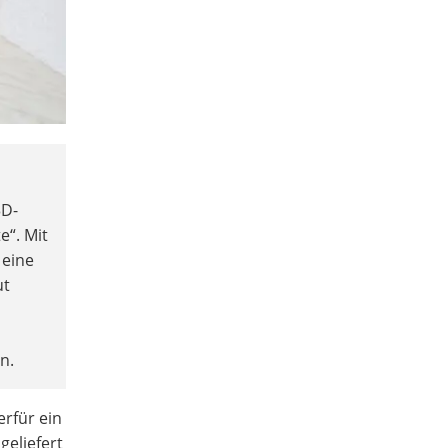
3D-
e“. Mit
 eine
ut
n.
rfür ein
geliefert