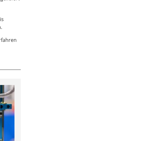
is
.
rfahren