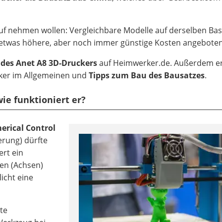
uf nehmen wollen: Vergleichbare Modelle auf derselben Bas
etwas höhere, aber noch immer günstige Kosten angeboten
 des Anet A8 3D-Druckers
auf Heimwerker.de. Außerdem e
cker im Allgemeinen und
Tipps zum Bau des Bausatzes
.
wie funktioniert er?
rical Control
erung) dürfte
ert ein
en (Achsen)
icht eine
te