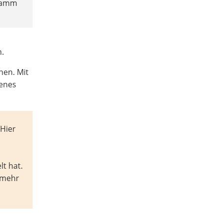
gramm
n.
hen. Mit
genes
 Hier
t hat.
 mehr