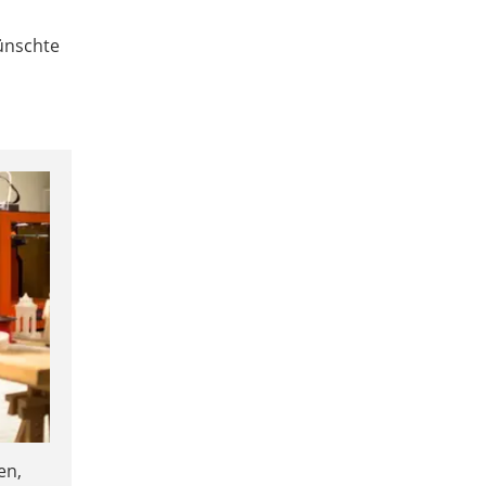
ünschte
en,