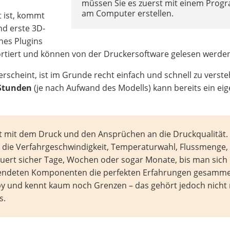
n
müssen Sie es zuerst mit einem Pro
am Computer erstellen.
 ist, kommt
nd erste 3D-
nes Plugins
ortiert und können von der Druckersoftware gelesen werde
erscheint, ist im Grunde recht einfach und schnell zu verste
 Stunden
(je nach Aufwand des Modells) kann bereits ein ei
st mit dem Druck und den Ansprüchen an die Druckqualität.
ie die Verfahrgeschwindigkeit, Temperaturwahl, Flussmenge,
auert sicher Tage, Wochen oder sogar Monate, bis man sich
rwendeten Komponenten die perfekten Erfahrungen gesammel
y und kennt kaum noch Grenzen – das gehört jedoch nicht
s.